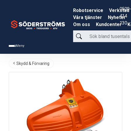
0500-
Robotservice
Verkstad
414
Våra tjänster
Nyheter
130
Om oss
Kundcenter
K
Sök
bland
Meny
tusentals
produkter
Skydd & Förvaring