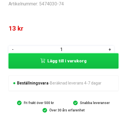
Artikelnummer:
5474030-74
13
kr
KEY
-
+
mängd
Lägg till i varukorg
Beställningsvara
Beräknad leverans 4-7 dagar
Fri frakt över 500 kr
Snabba leveranser
Över 30 års erfarenhet