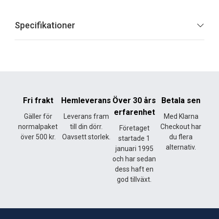
Specifikationer
Fri frakt
Hemleverans
Över 30 års
Betala sen
erfarenhet
Gäller för
Leverans fram
Med Klarna
normalpaket
till din dörr.
Checkout har
Företaget
över 500 kr.
Oavsett storlek.
du flera
startade 1
alternativ.
januari 1995
och har sedan
dess haft en
god tillväxt.