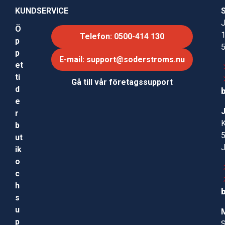
KUNDSERVICE
J
Ö
Telefon: 0500-414 130
p
p
E-mail: support@soderstroms.nu
et
ti
Gå till vår företagssupport
d
e
r
b
ut
ik
o
c
h
s
u
p
S