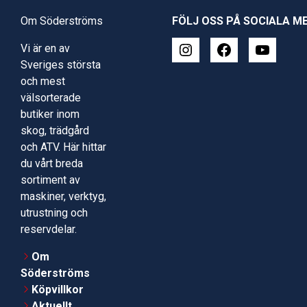
Om Söderströms
FÖLJ OSS PÅ SOCIALA M
Vi är en av
Sveriges största
och mest
välsorterade
butiker inom
skog, trädgård
och ATV. Här hittar
du vårt breda
sortiment av
maskiner, verktyg,
utrustning och
reservdelar.
Om
Söderströms
Köpvillkor
Aktuellt