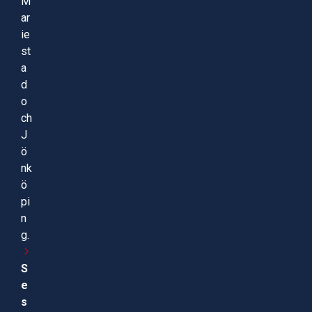
M
ar
ie
st
a
d
o
ch
J
ö
nk
ö
pi
n
g.
S
e
s