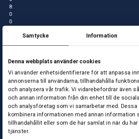
8:
0
0
–
Samtycke
Information
1
7:
0
0
Denna webbplats använder cookies
Vi använder enhetsidentifierare för att anpassa in
B
annonserna till användarna, tillhandahålla funktion
ut
och analysera vår trafik. Vi vidarebefordrar även s
ik
och annan information från din enhet till de socia
S
och analysföretag som vi samarbetar med. Dessa k
k
kombinera informationen med annan information 
ö
tillhandahållit eller som de har samlat in när du ha
v
tjänster.
d
e