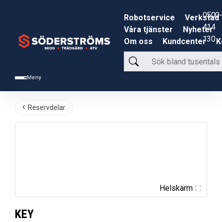
0500-
Robotservice
Verkstad
414
Våra tjänster
Nyheter
130
Om oss
Kundcenter
K
Sök
bland
Meny
tusentals
produkter
Reservdelar
Helskärm
KEY