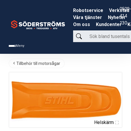
0500-
Robotservice
Verkstad
414
Våra tjänster
Nyheter
130
Om oss
Kundcenter
K
Sök
bland
Meny
tusentals
produkter
Tillbehör till motorsågar
Helskärm