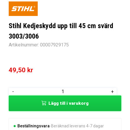
Stihl Kedjeskydd upp till 45 cm svärd
3003/3006
Artikelnummer:
00007929175
49,50
kr
Stihl
-
+
Kedjeskydd
Lägg till i varukorg
upp
till
45
cm
Beställningsvara
Beräknad leverans 4-7 dagar