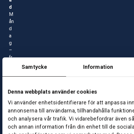
d
M
ån
d
a
g
–
fr
e
Samtycke
Information
d
a
g:
Denna webbplats använder cookies
0
8:
Vi använder enhetsidentifierare för att anpassa in
0
annonserna till användarna, tillhandahålla funktion
0
och analysera vår trafik. Vi vidarebefordrar även s
–
och annan information från din enhet till de socia
1