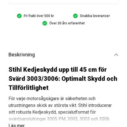
svärd
3003/3006
mängd
Fri frakt över 500 kr
Snabba leveranser
Över 30 års erfarenhet
Beskrivning
Stihl Kedjeskydd upp till 45 cm för
Svärd 3003/3006: Optimalt Skydd och
Tillförlitlighet
För varje motorsågsägare är säkerheten och
utrustningens skick av största vikt. Stihl introducerar
sitt robusta Kedjeskydd, specialutformat för
svärdsanslutningar 3005 PM, 3005, 3003 och 3006.
Detta kedjeskydd är en viktig investering för
Läs mer