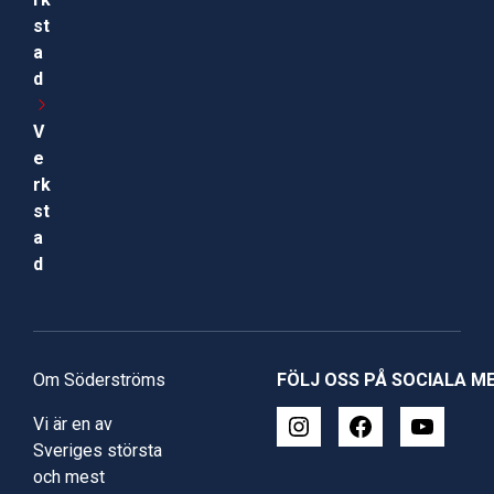
st
a
d
V
e
rk
st
a
d
Om Söderströms
FÖLJ OSS PÅ SOCIALA M
Vi är en av
Sveriges största
och mest