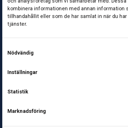
och analysföretag som vi samarbetar med. Dessa k
7:
kombinera informationen med annan information 
0
tillhandahållit eller som de har samlat in när du ha
0
tjänster.
B
ut
Samtyckesval
ik
Nödvändig
S
k
ö
Inställningar
v
d
e
Statistik
B
ut
Marknadsföring
ik
J