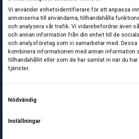
a
g:
Vi använder enhetsidentifierare för att anpassa in
0
annonserna till användarna, tillhandahålla funktion
8:
och analysera vår trafik. Vi vidarebefordrar även s
0
och annan information från din enhet till de socia
0
och analysföretag som vi samarbetar med. Dessa k
–
kombinera informationen med annan information 
1
tillhandahållit eller som de har samlat in när du ha
7:
0
tjänster.
0
Samtyckesval
B
Nödvändig
ut
ik
S
Inställningar
k
ö