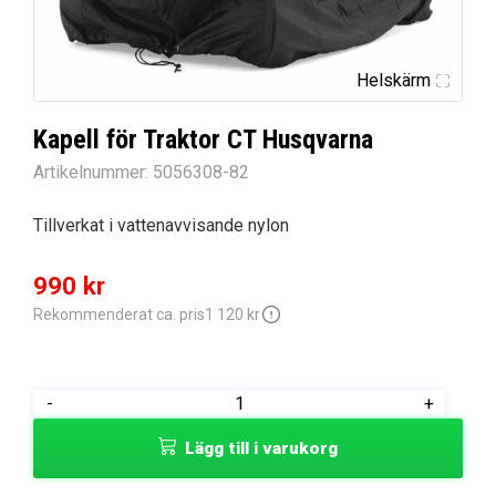
Helskärm
Kapell för Traktor CT Husqvarna
Artikelnummer:
5056308-82
Tillverkat i vattenavvisande nylon
Det
Det
990
kr
ursprungliga
nuvarande
Rekommenderat ca. pris
1 120
kr
priset
priset
var:
är:
Kapell
-
+
1
990 kr.
för
Lägg till i varukorg
120 kr.
Traktor
CT