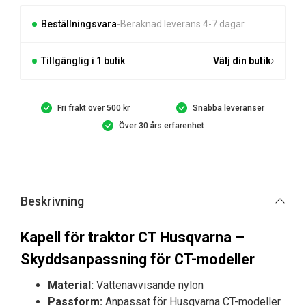
Husqvarna
mängd
Beställningsvara
Beräknad leverans 4-7 dagar
Tillgänglig i 1 butik
Välj din butik
Fri frakt över 500 kr
Snabba leveranser
Över 30 års erfarenhet
Beskrivning
Kapell för traktor CT Husqvarna –
Skyddsanpassning för CT-modeller
Material:
Vattenavvisande nylon
Passform:
Anpassat för Husqvarna CT-modeller