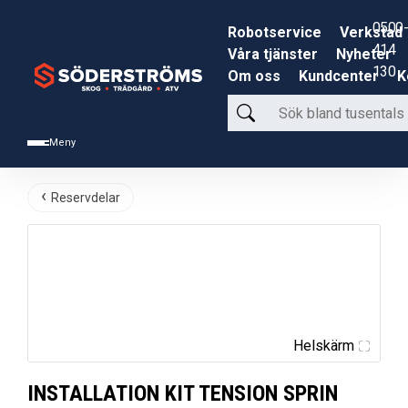
0500-
Robotservice
Verkstad
414
Våra tjänster
Nyheter
130
Om oss
Kundcenter
K
Sök
bland
Meny
tusentals
produkter
Reservdelar
Helskärm
INSTALLATION KIT TENSION SPRIN