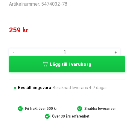
Artikelnummer:
5474032-78
259
kr
INSTALLATION
-
+
KIT
Lägg till i varukorg
TENSION
SPRIN
mängd
Beställningsvara
Beräknad leverans 4-7 dagar
Fri frakt över 500 kr
Snabba leveranser
Över 30 års erfarenhet