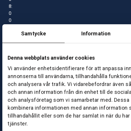
8:
0
0
–
Samtycke
Information
1
7:
0
0
Denna webbplats använder cookies
Vi använder enhetsidentifierare för att anpassa in
B
annonserna till användarna, tillhandahålla funktion
ut
och analysera vår trafik. Vi vidarebefordrar även s
ik
och annan information från din enhet till de socia
S
och analysföretag som vi samarbetar med. Dessa k
k
kombinera informationen med annan information 
ö
tillhandahållit eller som de har samlat in när du ha
v
tjänster.
d
e