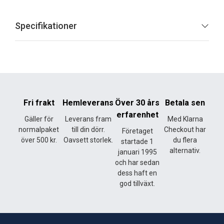
Specifikationer
Fri frakt
Hemleverans
Över 30 års
Betala sen
erfarenhet
Gäller för
Leverans fram
Med Klarna
normalpaket
till din dörr.
Checkout har
Företaget
över 500 kr.
Oavsett storlek.
du flera
startade 1
alternativ.
januari 1995
och har sedan
dess haft en
god tillväxt.