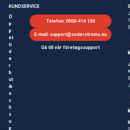
KUNDSERVICE
J
Ö
Telefon: 0500-414 130
p
p
E-mail: support@soderstroms.nu
et
ti
Gå till vår företagssupport
d
e
r
b
ut
ik
o
c
h
s
u
p
S