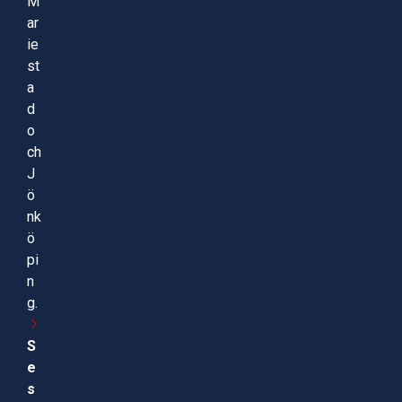
M
ar
ie
st
a
d
o
ch
J
ö
nk
ö
pi
n
g.
S
e
s