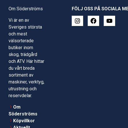
Om Söderströms
FÖLJ OSS PÅ SOCIALA M
Vi är en av
Sveriges största
och mest
välsorterade
butiker inom
skog, trädgård
och ATV. Här hittar
du vårt breda
sortiment av
maskiner, verktyg,
utrustning och
reservdelar.
Om
Söderströms
Köpvillkor
Aktuellt