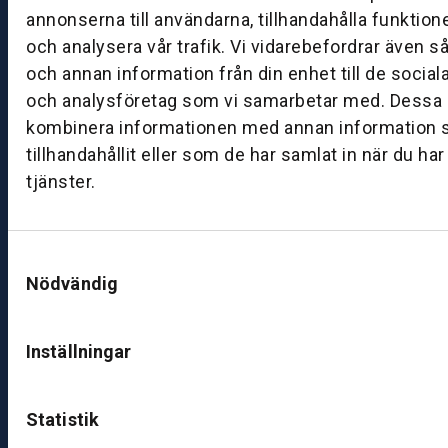
annonserna till användarna, tillhandahålla funktion
8:
och analysera vår trafik. Vi vidarebefordrar även s
0
0
och annan information från din enhet till de socia
–
och analysföretag som vi samarbetar med. Dessa k
1
kombinera informationen med annan information 
7:
tillhandahållit eller som de har samlat in när du ha
0
tjänster.
0
B
Samtyckesval
ut
Nödvändig
ik
S
Inställningar
k
ö
v
Statistik
d
e