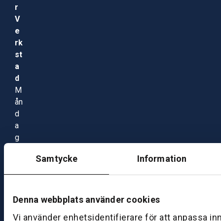
r
V
e
rk
st
a
d
M
ån
d
a
g
–
Samtycke
Information
fr
e
d
a
Denna webbplats använder cookies
g:
Vi använder enhetsidentifierare för att anpassa in
0