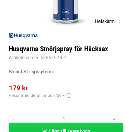
Helskärm
Husqvarna Smörjspray för Häcksax
Artikelnummer:
5386292-01
Smörjfett i sprayform
Det
Det
179
kr
ursprungliga
nuvarande
Rekommenderat ca. pris
239
kr
priset
priset
var:
är:
Husqvarna
-
+
239 kr.
179 kr.
Smörjspray
Lägg till i varukorg