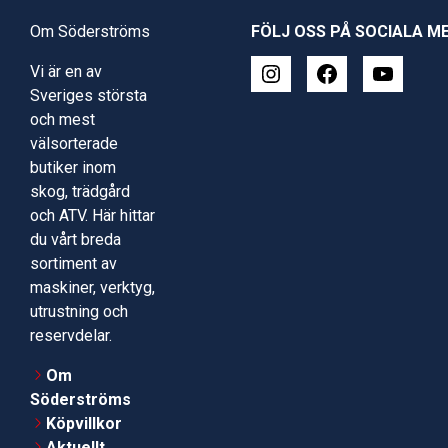
Om Söderströms
FÖLJ OSS PÅ SOCIALA M
Vi är en av
Sveriges största
och mest
välsorterade
butiker inom
skog, trädgård
och ATV. Här hittar
du vårt breda
sortiment av
maskiner, verktyg,
utrustning och
reservdelar.
Om
Söderströms
Köpvillkor
Aktuellt