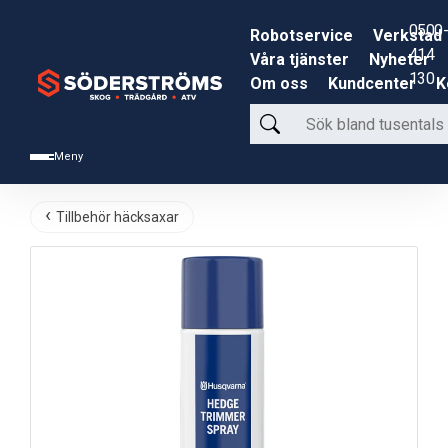
0500-
Robotservice
Verkstad
414
Våra tjänster
Nyheter
130
Om oss
Kundcenter
K
Sök
bland
Meny
tusentals
produkter
Tillbehör häcksaxar