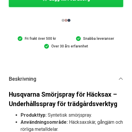
för
Häcksax
mängd
Fri frakt över 500 kr
Snabba leveranser
Över 30 års erfarenhet
Beskrivning
Husqvarna Smörjspray för Häcksax –
Underhållsspray för trädgårdsverktyg
Produkttyp:
Syntetisk smörjspray.
Användningsområde:
Häcksaxskär, gångjärn och
rörliga metalldelar.