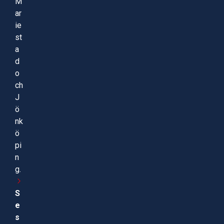
M
ar
ie
st
a
d
o
ch
J
ö
nk
ö
pi
n
g.
S
e
s