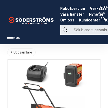
0500-
Robotservice
Verkstad
414
Våra tjänster
Nyheter
130
Om oss
Kundcenter
K
Sök
bland
Meny
tusentals
produkter
Uppsamlare