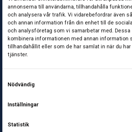
0
annonserna till användarna, tillhandahålla funktion
8:
och analysera vår trafik. Vi vidarebefordrar även s
0
0
och annan information från din enhet till de socia
–
och analysföretag som vi samarbetar med. Dessa k
1
kombinera informationen med annan information 
7:
tillhandahållit eller som de har samlat in när du ha
0
tjänster.
0
B
Samtyckesval
ut
Nödvändig
ik
S
Inställningar
k
ö
v
Statistik
d