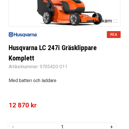
Helskärm
REA
Husqvarna LC 247i Gräsklippare
Komplett
Artikelnummer:
9705420-011
Med batteri och laddare
12 870
kr
Husqvarna
-
+