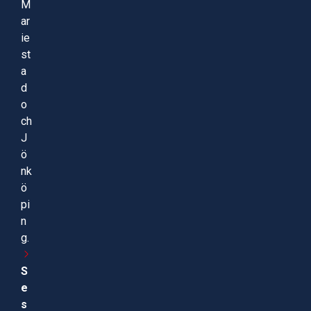
M
ar
ie
st
a
d
o
ch
J
ö
nk
ö
pi
n
g.
S
e
s