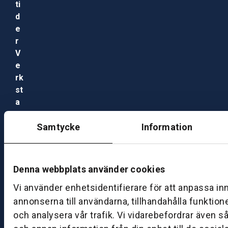
ti
d
e
r
V
e
rk
st
a
d
M
Samtycke
Information
ån
d
a
Denna webbplats använder cookies
g
Vi använder enhetsidentifierare för att anpassa in
–
fr
annonserna till användarna, tillhandahålla funktion
e
och analysera vår trafik. Vi vidarebefordrar även s
d