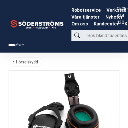
0500-
Robotservice
Verkstad
414
Våra tjänster
Nyheter
130
Om oss
Kundcenter
K
Sök
bland
Meny
tusentals
produkter
Hörselskydd