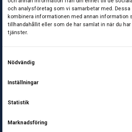
och annan information från din enhet till de socia
a
och analysföretag som vi samarbetar med. Dessa k
g:
kombinera informationen med annan information 
0
tillhandahållit eller som de har samlat in när du ha
8:
tjänster.
0
0
–
1
Samtyckesval
7:
Nödvändig
0
0
Inställningar
B
ut
Statistik
ik
S
Marknadsföring
k
ö