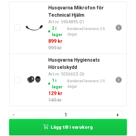
Husqvarna Mikrofon för
Technical Hjälm
Art.nr: 5964895-01
ℹ
2 i
Beräknad leverans 2-5
lager
dagar
Det
Det
899
kr
ursprungliga
nuvarande
999
kr
priset
priset
Husqvarna Hygiensats
var:
är:
Hörselskydd
999 kr.
899 kr.
Art.nr: 5056653-26
ℹ
1 i
Beräknad leverans 2-5
lager
dagar
Det
Det
129
kr
ursprungliga
nuvarande
149
kr
priset
priset
var:
är:
Husqvarna
-
+
149 kr.
129 kr.
Hörselkåpor
Lägg till i varukorg
Technical