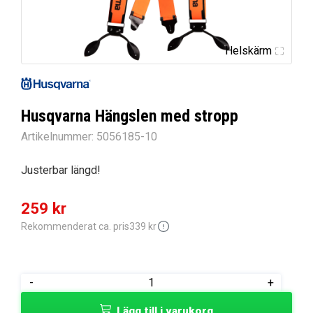
Helskärm
Husqvarna Hängslen med stropp
Artikelnummer:
5056185-10
Justerbar längd!
Det
Det
259
kr
ursprungliga
nuvarande
Rekommenderat ca. pris
339
kr
priset
priset
var:
är:
Husqvarna
-
+
339 kr.
259 kr.
Hängslen
Lägg till i varukorg