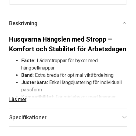
ursprungliga
nuvarande
priset
priset
var:
är:
Beskrivning
4
3
876 kr.
990 kr.
Husqvarna Hängslen med Stropp –
Komfort och Stabilitet för Arbetsdagen
Fäste:
Läderstroppar för byxor med
hängselknappar
Band:
Extra breda för optimal viktfördelning
Justerbara:
Enkel längdjustering för individuell
passform
Kompatibilitet:
För midjebyxor med knappar
Läs mer
Husqvarna Hängslen med stropp är utvecklade för
yrkesanvändare som kräver både komfort och säker
Specifikationer
passform. Med breda elastiska band och kraftiga
läderstroppar fästs de enkelt i hängselknappar på