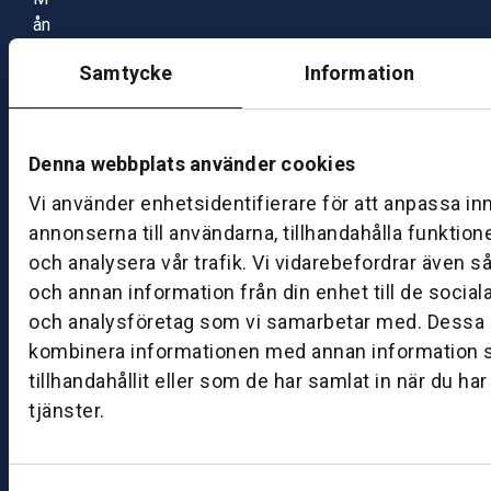
ån
d
Samtycke
Information
a
g
–
fr
Denna webbplats använder cookies
e
Vi använder enhetsidentifierare för att anpassa in
d
annonserna till användarna, tillhandahålla funktion
a
g:
och analysera vår trafik. Vi vidarebefordrar även s
0
och annan information från din enhet till de socia
8:
och analysföretag som vi samarbetar med. Dessa k
0
kombinera informationen med annan information 
0
tillhandahållit eller som de har samlat in när du ha
–
tjänster.
1
7:
0