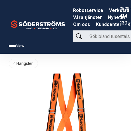
0500-
Robotservice
Verkstad
414
Våra tjänster
Nyheter
130
Om oss
Kundcenter
K
Sök
bland
Meny
tusentals
produkter
Hängslen