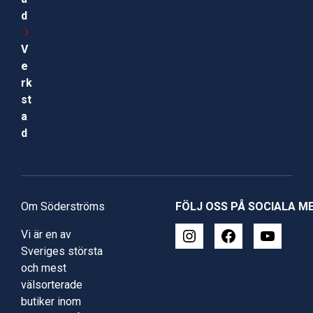
d
V
e
rk
st
a
d
Om Söderströms
FÖLJ OSS PÅ SOCIALA M
Vi är en av
Sveriges största
och mest
välsorterade
butiker inom