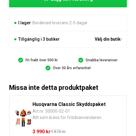
med
stropp
mängd
I lager
Beräknad leverans 2-5 dagar
Tillgänglig i 3 butiker
Välj din butik
Fri frakt över 500 kr
Snabba leveranser
Över 30 års erfarenhet
Missa inte detta produktpaket
Husqvarna Classic Skyddspaket
Art.nr: 50000-02-01
Allt som krävs för fritidsanvändaren.
3 990
kr
4 876
kr
Det
Det