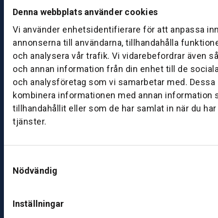
d
Denna webbplats använder cookies
a
Vi använder enhetsidentifierare för att anpassa in
g:
annonserna till användarna, tillhandahålla funktion
0
och analysera vår trafik. Vi vidarebefordrar även s
8:
0
och annan information från din enhet till de socia
0
och analysföretag som vi samarbetar med. Dessa k
–
kombinera informationen med annan information 
1
tillhandahållit eller som de har samlat in när du ha
7:
tjänster.
0
0
Samtyckesval
B
Nödvändig
ut
ik
Inställningar
S
k