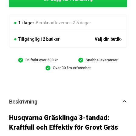
3-
tandad
mängd
1 i lager
Beräknad leverans 2-5 dagar
Tillgänglig i 2 butiker
Välj din butik
Fri frakt över 500 kr
Snabba leveranser
Över 30 års erfarenhet
Beskrivning
Husqvarna Gräsklinga 3-tandad:
Kraftfull och Effektiv för Grovt Gräs