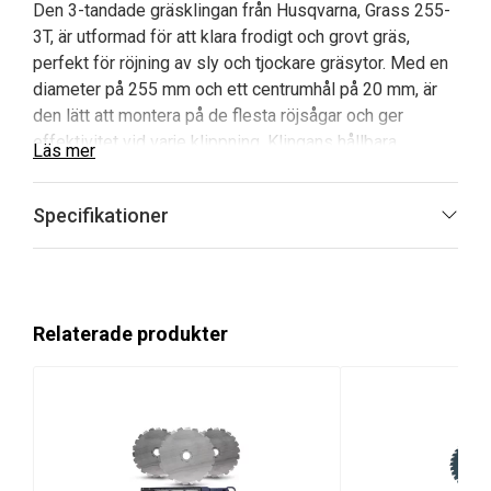
Den 3-tandade gräsklingan från Husqvarna, Grass 255-
3T, är utformad för att klara frodigt och grovt gräs,
perfekt för röjning av sly och tjockare gräsytor. Med en
diameter på 255 mm och ett centrumhål på 20 mm, är
den lätt att montera på de flesta röjsågar och ger
effektivitet vid varje klippning. Klingans hållbara
Läs mer
material garanterar lång livslängd, vilket gör den till ett
utmärkt val för dig som söker en pålitlig lösning för
Specifikationer
gräsvård.
Fördelar och Huvudegenskaper med
Husqvarna Gräsklinga 3-tandad:
Relaterade produkter
Slitstyrka
: Klingan är tillverkad med optimerat
material för högsta slitstyrka och lång livslängd.
Effektivitet
: Den höga klippeffektiviteten
minskar arbetsinsatsen, vilket sparar tid och
energi.
Grovt gräs
: Utmärkt för att klippa tjockt och grovt