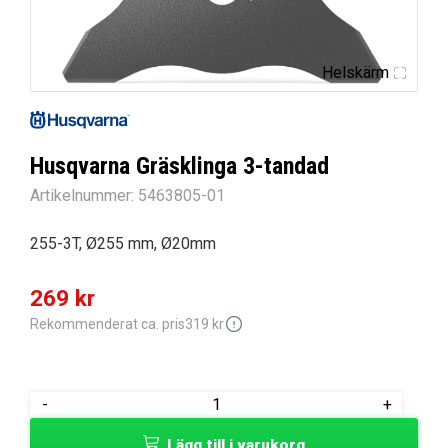
Helskärm
Husqvarna Gräsklinga 3-tandad
Artikelnummer:
5463805-01
255-3T, Ø255 mm, Ø20mm
Det
Det
269
kr
ursprungliga
nuvarande
Rekommenderat ca. pris
319
kr
priset
priset
var:
är:
Husqvarna
-
+
319 kr.
269 kr.
Gräsklinga
Lägg till i varukorg