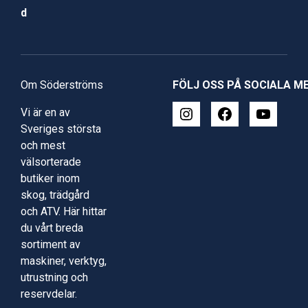
d
Om Söderströms
FÖLJ OSS PÅ SOCIALA M
Vi är en av
Sveriges största
och mest
välsorterade
butiker inom
skog, trädgård
och ATV. Här hittar
du vårt breda
sortiment av
maskiner, verktyg,
utrustning och
reservdelar.