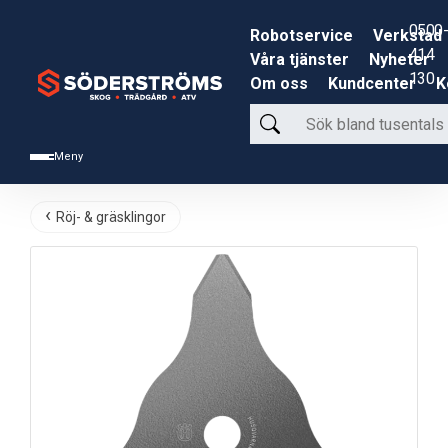
0500-
Robotservice
Verkstad
414
Våra tjänster
Nyheter
130
Om oss
Kundcenter
K
Sök
bland
Meny
tusentals
produkter
Röj- & gräsklingor