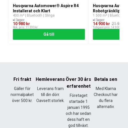
Husqvarna Automower® Aspire R4
Husqvarna Automo
En robust och intelligent lösning för kommersiella
Installerat och Klart
Robotgräsklippar
miljöer där precision, flexibilitet och effektivitet är
400 m² | Bluetooth | Slinga
1 500 m² | Bluetooth |
I lager
I lager
avgörande.
Det
Det
10 980
kr
14 900
kr
21 900
k
ursprungliga
nuvarande
Rek. pris:
11 390
kr
Tidigare pris: 14 900 kr
priset
priset
Gå till
Lägg
var:
är:
21
14
900 kr.
900 kr.
Fri frakt
Hemleverans
Över 30 års
Betala sen
erfarenhet
Gäller för
Leverans fram
Med Klarna
normalpaket
till din dörr.
Checkout har
Företaget
över 500 kr.
Oavsett storlek.
du flera
startade 1
alternativ.
januari 1995
och har sedan
dess haft en
god tillväxt.