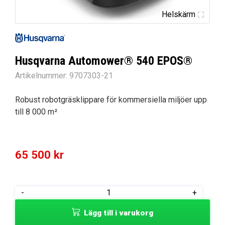
Helskärm
Husqvarna Automower® 540 EPOS®
Artikelnummer:
9707303-21
Robust robotgräsklippare för kommersiella miljöer upp
till 8 000 m²
65 500
kr
Husqvarna
-
+
Automower®
Lägg till i varukorg
540