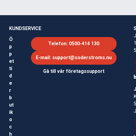
KUNDSERVICE
J
Ö
Telefon: 0500-414 130
p
p
E-mail: support@soderstroms.nu
et
ti
Gå till vår företagssupport
d
e
r
b
ut
ik
o
c
h