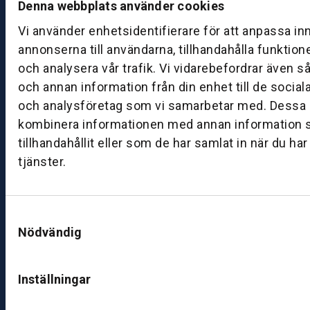
Denna webbplats använder cookies
a
Vi använder enhetsidentifierare för att anpassa in
g:
0
annonserna till användarna, tillhandahålla funktion
8:
och analysera vår trafik. Vi vidarebefordrar även s
0
och annan information från din enhet till de socia
0
och analysföretag som vi samarbetar med. Dessa k
–
kombinera informationen med annan information 
1
tillhandahållit eller som de har samlat in när du ha
7:
tjänster.
0
0
Samtyckesval
B
Nödvändig
ut
ik
S
Inställningar
k
ö