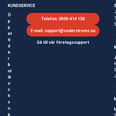
KUNDSERVICE
J
Ö
Telefon: 0500-414 130
p
p
E-mail: support@soderstroms.nu
et
ti
Gå till vår företagssupport
d
e
r
b
ut
ik
o
c
h
s
u
p
S