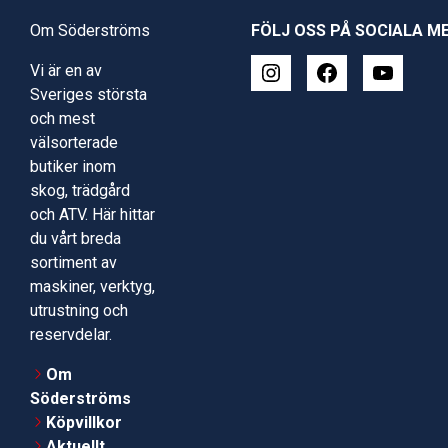
Om Söderströms
FÖLJ OSS PÅ SOCIALA M
Vi är en av
Sveriges största
och mest
välsorterade
butiker inom
skog, trädgård
och ATV. Här hittar
du vårt breda
sortiment av
maskiner, verktyg,
utrustning och
reservdelar.
Om
Söderströms
Köpvillkor
Aktuellt