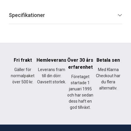
Specifikationer
Fri frakt
Hemleverans
Över 30 års
Betala sen
erfarenhet
Gäller för
Leverans fram
Med Klarna
normalpaket
till din dörr.
Checkout har
Företaget
över 500 kr.
Oavsett storlek.
du flera
startade 1
alternativ.
januari 1995
och har sedan
dess haft en
god tillväxt.