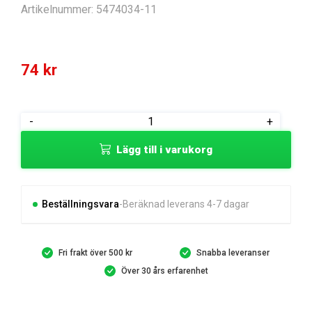
Artikelnummer:
5474034-11
74
kr
HOOK
-
+
mängd
Lägg till i varukorg
Beställningsvara
Beräknad leverans 4-7 dagar
Fri frakt över 500 kr
Snabba leveranser
Över 30 års erfarenhet