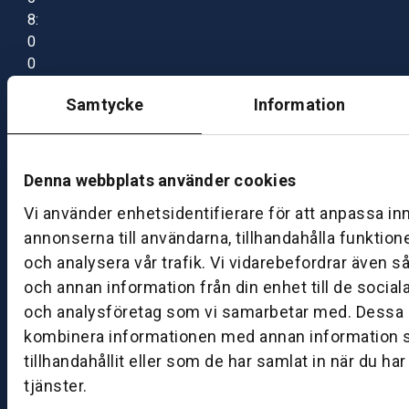
8:
0
0
–
Samtycke
Information
1
7:
0
0
Denna webbplats använder cookies
Vi använder enhetsidentifierare för att anpassa in
B
annonserna till användarna, tillhandahålla funktion
ut
och analysera vår trafik. Vi vidarebefordrar även s
ik
och annan information från din enhet till de socia
S
och analysföretag som vi samarbetar med. Dessa k
k
kombinera informationen med annan information 
ö
tillhandahållit eller som de har samlat in när du ha
v
tjänster.
d
e