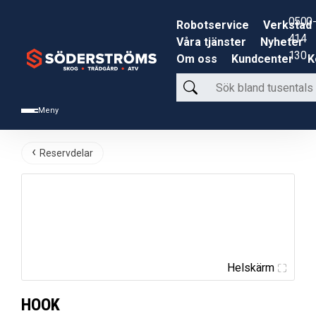
0500-
Robotservice
Verkstad
414
Våra tjänster
Nyheter
130
Om oss
Kundcenter
K
Sök
bland
Meny
tusentals
produkter
Reservdelar
Helskärm
HOOK