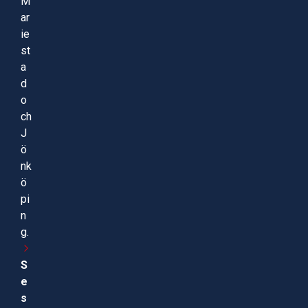
M
ar
ie
st
a
d
o
ch
J
ö
nk
ö
pi
n
g.
S
e
s