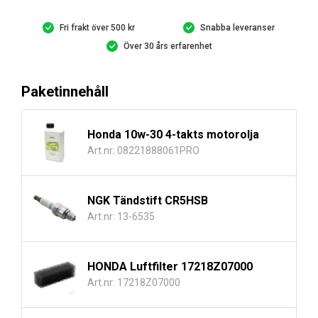
Fri frakt över 500 kr
Snabba leveranser
Över 30 års erfarenhet
Paketinnehåll
Honda 10w-30 4-takts motorolja
Art.nr: 08221888061PRO
NGK Tändstift CR5HSB
Art.nr: 13-6535
HONDA Luftfilter 17218Z07000
Art.nr: 17218Z07000