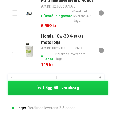
Parallelkabel Elverk Honda
Art.nr: 32360Z07C63
Beräknad
ℹ
Beställningsvara
leverans 4-7
dagar
5 959
kr
Honda 10w-30 4-takts
motorolja
Art.nr: 08221888061PRO
ℹ
I
Beräknad leverans 2-5
lager
dagar
119
kr
Honda
-
+
EU22i
Lägg till i varukorg
Servicekit
mängd
I lager
Beräknad leverans 2-5 dagar