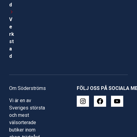
d
V
e
rk
st
a
d
Om Söderströms
FÖLJ OSS PÅ SOCIALA M
Vi är en av
Sveriges största
och mest
välsorterade
butiker inom