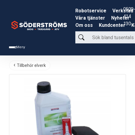
0500-
Robotservice
Verkstad
414
Våra tjänster
Nyheter
130
Om oss
Kundcenter
K
Sök
bland
Meny
tusentals
produkter
Tillbehör elverk