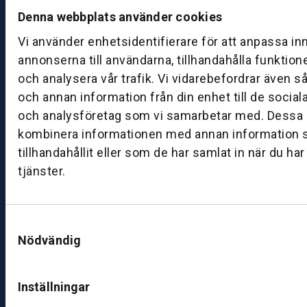
ån
Denna webbplats använder cookies
d
Vi använder enhetsidentifierare för att anpassa in
a
annonserna till användarna, tillhandahålla funktion
g
–
och analysera vår trafik. Vi vidarebefordrar även s
fr
och annan information från din enhet till de socia
e
och analysföretag som vi samarbetar med. Dessa k
d
kombinera informationen med annan information 
a
tillhandahållit eller som de har samlat in när du ha
g:
tjänster.
0
8:
0
0
Samtyckesval
Nödvändig
–
1
7:
Inställningar
0
0