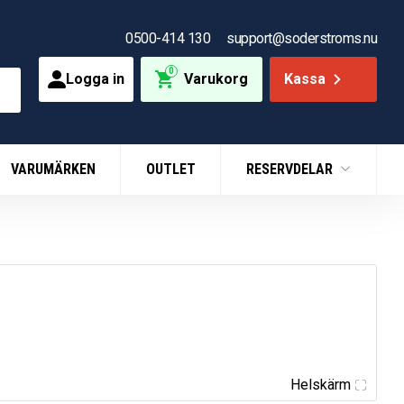
0500-414 130
support@soderstroms.nu
0
Logga in
Varukorg
Kassa
VARUMÄRKEN
OUTLET
RESERVDELAR
Helskärm