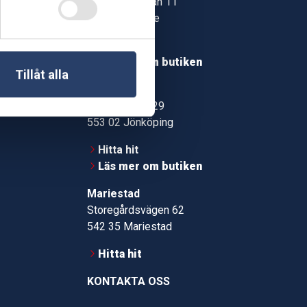
Jonstorpsgatan 11
549 37 Skövde
30
Hitta hit
roms.nu
Läs mer om butiken
Tillåt alla
pport
Jönköping
Kämpevägen 29
553 02 Jönköping
Hitta hit
Läs mer om butiken
Mariestad
Storegårdsvägen 62
542 35 Mariestad
Hitta hit
KONTAKTA OSS