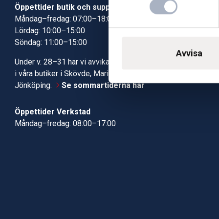
Öppettider butik och support
Butik Skövde
Måndag–fredag: 07:00–18:00
Butik Jönköp
Lördag: 10:00–15:00
Kundcenter
Söndag: 11:00–15:00
Robotservic
Avvisa
Boka tid i ve
Under v. 28–31 har vi avvikande öppettider
Verkstad
i våra butiker i Skövde, Mariestad och
Jönköping.
Se sommartiderna här
Öppettider Verkstad
Måndag–fredag: 08:00–17:00