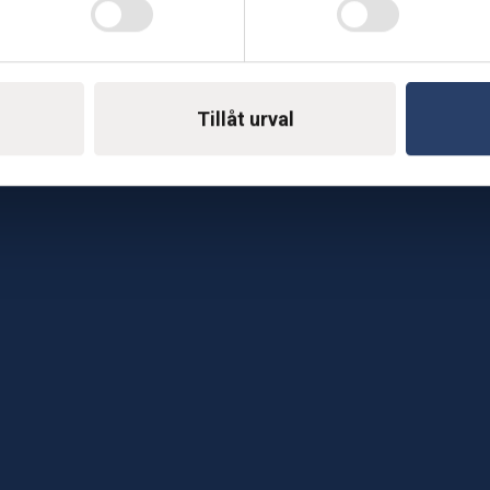
Telefon: 0500-414 1
ing
E-mail: support@soderst
e
Tillåt urval
rkstad
Gå till vår företagssu