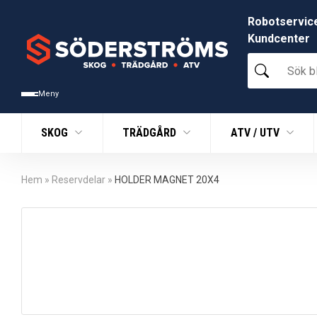
Robotservic
Kundcenter
Sök
bland
tusentals
Meny
produkter
SKOG
TRÄDGÅRD
ATV / UTV
Hem
»
Reservdelar
»
HOLDER MAGNET 20X4