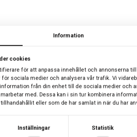
Information
der cookies
ifierare för att anpassa innehållet och annonserna til
Hemleverans
Över 30 års erfare
r för sociala medier och analysera vår trafik. Vi vidar
am till din dörr. Oavsett storlek.
Företaget startade 1 januari 1
 information från din enhet till de sociala medier och
sedan dess haft en god til
amarbetar med. Dessa kan i sin tur kombinera inform
illhandahållit eller som de har samlat in när du har an
Inställningar
Statistik