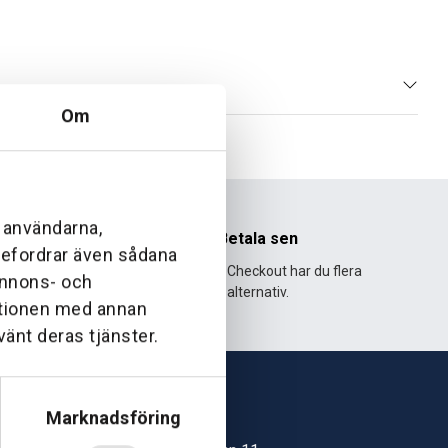
Om
l användarna,
nhet
Betala sen
ebefordrar även sådana
995 och har
Med Klarna Checkout har du flera
 annons- och
lväxt.
alternativ.
ationen med annan
vänt deras tjänster.
Marknadsföring
Skövde