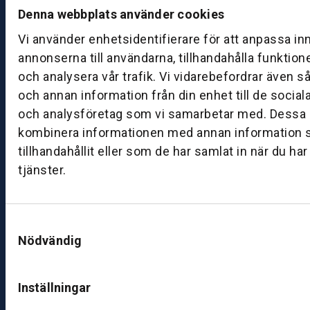
d
Denna webbplats använder cookies
a
Vi använder enhetsidentifierare för att anpassa in
g:
annonserna till användarna, tillhandahålla funktion
0
8:
och analysera vår trafik. Vi vidarebefordrar även s
0
och annan information från din enhet till de socia
0
och analysföretag som vi samarbetar med. Dessa k
–
kombinera informationen med annan information 
1
tillhandahållit eller som de har samlat in när du ha
7:
tjänster.
0
0
Samtyckesval
B
Nödvändig
ut
ik
S
Inställningar
k