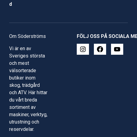
d
Om Söderströms
FÖLJ OSS PÅ SOCIALA M
Vi är en av
Sveriges största
och mest
välsorterade
butiker inom
skog, trädgård
och ATV. Här hittar
du vårt breda
sortiment av
maskiner, verktyg,
utrustning och
reservdelar.