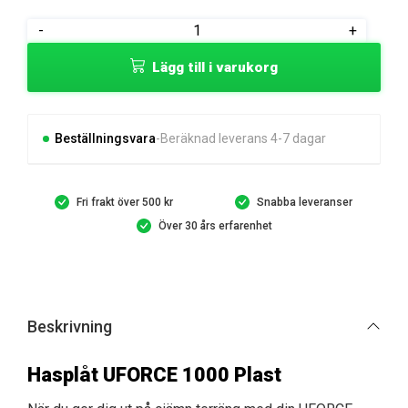
Hasplåt
-
+
UFORCE
Lägg till i varukorg
1000
Plast
mängd
Beställningsvara
Beräknad leverans 4-7 dagar
Fri frakt över 500 kr
Snabba leveranser
Över 30 års erfarenhet
Beskrivning
Hasplåt UFORCE 1000 Plast