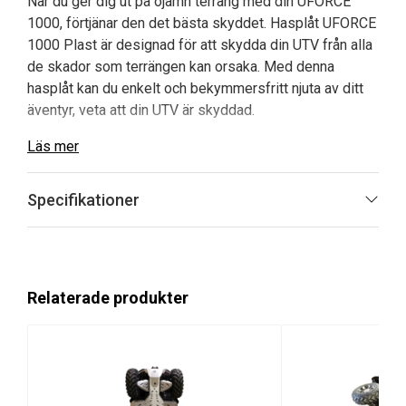
När du ger dig ut på ojämn terräng med din UFORCE
1000, förtjänar den det bästa skyddet. Hasplåt UFORCE
1000 Plast är designad för att skydda din UTV från alla
de skador som terrängen kan orsaka. Med denna
hasplåt kan du enkelt och bekymmersfritt njuta av ditt
äventyr, veta att din UTV är skyddad.
Läs mer
Fördelar med Hasplåt UFORCE 1000
Plast:
Specifikationer
Högkvalitativ Material:
Tillverkad av 10 mm
HDPE plast som garanterar hållbarhet.
Rost- och Ärgfritt:
En lösning som håller sig ny
längre än traditionella aluminiumlösningar.
Relaterade produkter
Flexibilitet:
Designad för att lätt glida över hinder,
vilket minskar risken för skador.
Skräddarsydd Passform:
Specifikt utformad för
UFORCE 1000, vilket garanterar enkel installation
och perfekt passform.