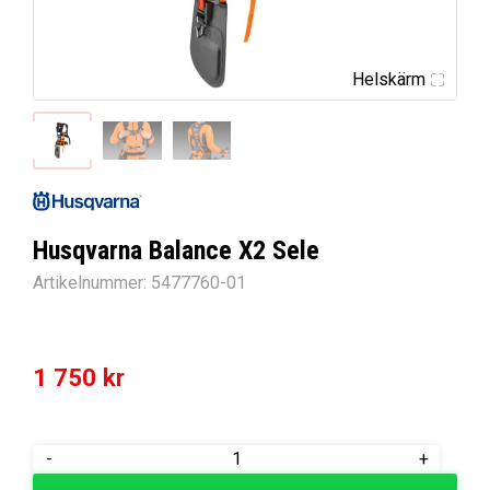
Helskärm
Husqvarna Balance X2 Sele
Artikelnummer:
5477760-01
1 750
kr
Husqvarna
-
+
Balance