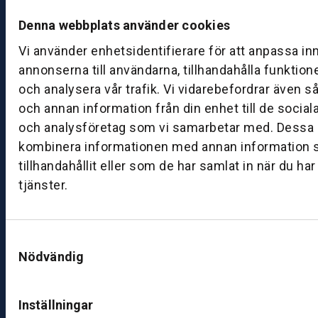
e
d
Denna webbplats använder cookies
a
Vi använder enhetsidentifierare för att anpassa in
g:
annonserna till användarna, tillhandahålla funktion
0
och analysera vår trafik. Vi vidarebefordrar även s
8:
och annan information från din enhet till de socia
0
0
och analysföretag som vi samarbetar med. Dessa k
–
kombinera informationen med annan information 
1
tillhandahållit eller som de har samlat in när du ha
7:
tjänster.
0
0
Samtyckesval
Nödvändig
B
ut
ik
Inställningar
S