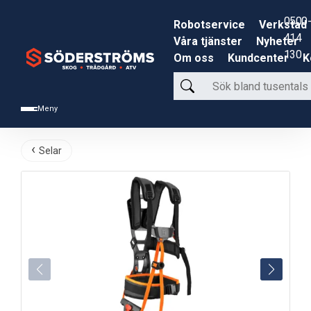
0500-
Robotservice
Verkstad
414
Våra tjänster
Nyheter
130
Om oss
Kundcenter
K
Sök
bland
Meny
tusentals
produkter
Selar