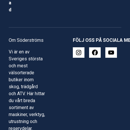
a
d
Om Söderströms
FÖLJ OSS PÅ SOCIALA M
Vi är en av
Sveriges största
och mest
välsorterade
butiker inom
skog, trädgård
och ATV. Här hittar
du vårt breda
sortiment av
maskiner, verktyg,
utrustning och
reservdelar.