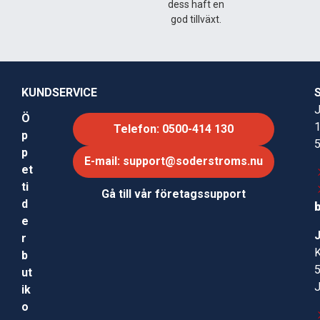
dess haft en
god tillväxt.
KUNDSERVICE
J
Ö
Telefon: 0500-414 130
p
p
E-mail: support@soderstroms.nu
et
ti
Gå till vår företagssupport
d
e
r
b
ut
ik
o