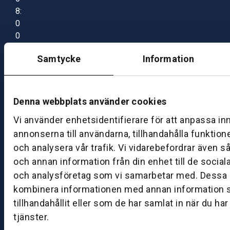
8:
0
0
–
Samtycke
Information
1
7:
0
0
Denna webbplats använder cookies
Vi använder enhetsidentifierare för att anpassa in
B
annonserna till användarna, tillhandahålla funktion
ut
och analysera vår trafik. Vi vidarebefordrar även s
ik
och annan information från din enhet till de socia
S
och analysföretag som vi samarbetar med. Dessa k
k
kombinera informationen med annan information 
ö
tillhandahållit eller som de har samlat in när du ha
v
tjänster.
d
e