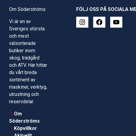
Om Söderströms
FÖLJ OSS PÅ SOCIALA M
Vi är en av
Sveriges största
och mest
välsorterade
butiker inom
skog, trädgård
och ATV. Här hittar
du vårt breda
sortiment av
maskiner, verktyg,
utrustning och
reservdelar.
Om
Söderströms
Köpvillkor
Aktuellt