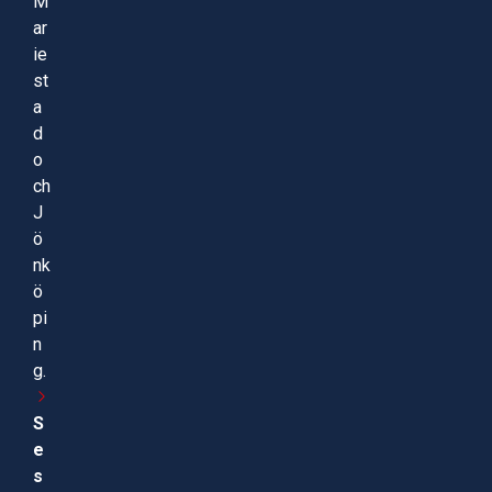
M
ar
ie
st
a
d
o
ch
J
ö
nk
ö
pi
n
g.
S
e
s