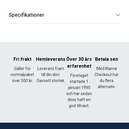
Specifikationer
Fri frakt
Hemleverans
Över 30 års
Betala sen
erfarenhet
Gäller för
Leverans fram
Med Klarna
normalpaket
till din dörr.
Checkout har
Företaget
över 500 kr.
Oavsett storlek.
du flera
startade 1
alternativ.
januari 1995
och har sedan
dess haft en
god tillväxt.