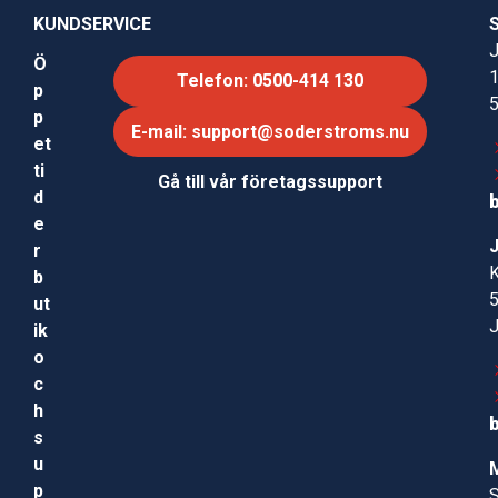
KUNDSERVICE
J
Ö
Telefon: 0500-414 130
p
p
E-mail: support@soderstroms.nu
et
ti
Gå till vår företagssupport
d
e
r
b
ut
ik
o
c
h
s
u
p
S