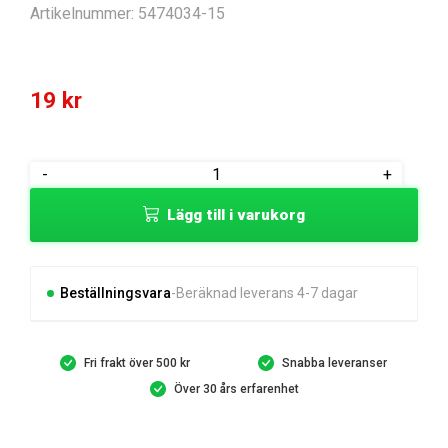
Artikelnummer:
5474034-15
19
kr
GUIDE
-
+
PIN
Lägg till i varukorg
LOCATING
PIN
mängd
Beställningsvara
Beräknad leverans 4-7 dagar
Fri frakt över 500 kr
Snabba leveranser
Över 30 års erfarenhet