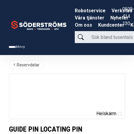
0500-
Robotservice
Verkstad
414
Våra tjänster
Nyheter
130
Om oss
Kundcenter
K
Sök
bland
Meny
tusentals
produkter
Reservdelar
Helskärm
GUIDE PIN LOCATING PIN