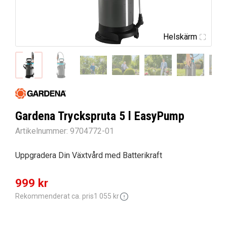
Helskärm
Gardena Tryckspruta 5 l EasyPump
Artikelnummer:
9704772-01
Uppgradera Din Växtvård med Batterikraft
Det
Det
999
kr
ursprungliga
nuvarande
Rekommenderat ca. pris
1 055
kr
priset
priset