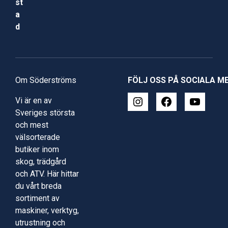
st
a
d
Om Söderströms
FÖLJ OSS PÅ SOCIALA M
Vi är en av
Sveriges största
och mest
välsorterade
butiker inom
skog, trädgård
och ATV. Här hittar
du vårt breda
sortiment av
maskiner, verktyg,
utrustning och