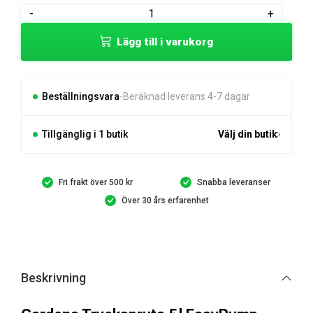
var:
är:
Gardena
-
+
1
999 kr.
Tryckspruta
Lägg till i varukorg
055 kr.
5
l
EasyPump
mängd
Beställningsvara
Beräknad leverans 4-7 dagar
Tillgänglig i 1 butik
Välj din butik
Fri frakt över 500 kr
Snabba leveranser
Över 30 års erfarenhet
Beskrivning