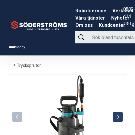
0500-
Robotservice
Verkstad
414
Våra tjänster
Nyheter
130
Om oss
Kundcenter
K
Sök
bland
Meny
tusentals
produkter
Trycksprutor