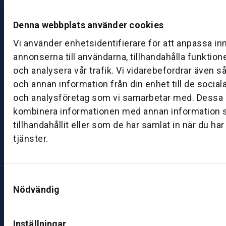
fr
e
Denna webbplats använder cookies
d
a
Vi använder enhetsidentifierare för att anpassa in
g:
annonserna till användarna, tillhandahålla funktion
0
och analysera vår trafik. Vi vidarebefordrar även s
8:
och annan information från din enhet till de socia
0
och analysföretag som vi samarbetar med. Dessa k
0
kombinera informationen med annan information 
–
1
tillhandahållit eller som de har samlat in när du ha
7:
tjänster.
0
0
Samtyckesval
Nödvändig
B
ut
ik
Inställningar