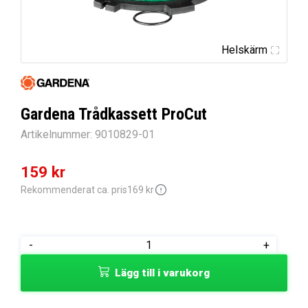
Helskärm
Gardena Trådkassett ProCut
Artikelnummer:
9010829-01
Det
Det
159
kr
ursprungliga
nuvarande
Rekommenderat ca. pris
169
kr
priset
priset
var:
är:
Gardena
-
+
169 kr.
159 kr.
Trådkassett
Lägg till i varukorg
ProCut
mängd