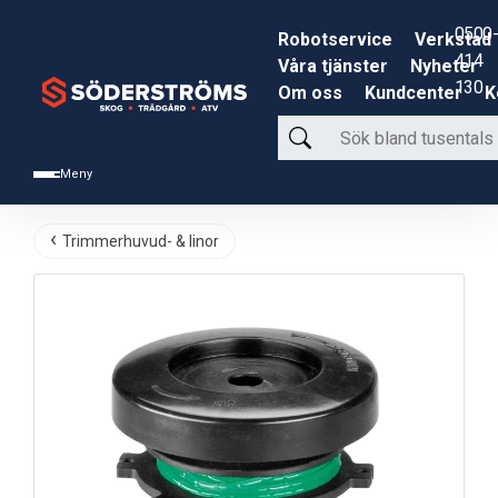
0500-
Robotservice
Verkstad
414
Våra tjänster
Nyheter
130
Om oss
Kundcenter
K
Sök
bland
Meny
tusentals
produkter
Trimmerhuvud- & linor