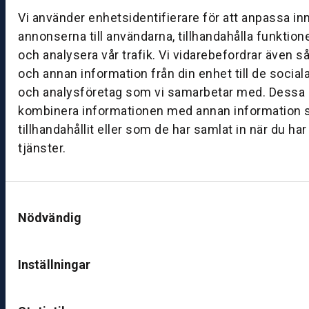
g:
Vi använder enhetsidentifierare för att anpassa in
0
annonserna till användarna, tillhandahålla funktion
8:
och analysera vår trafik. Vi vidarebefordrar även s
0
och annan information från din enhet till de socia
0
och analysföretag som vi samarbetar med. Dessa k
–
kombinera informationen med annan information 
1
tillhandahållit eller som de har samlat in när du ha
7:
0
tjänster.
0
Samtyckesval
B
Nödvändig
ut
ik
S
Inställningar
k
ö
v