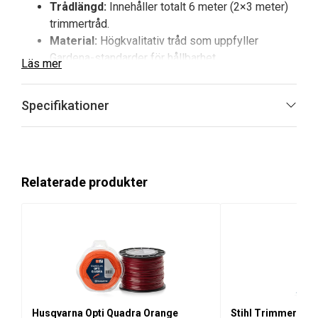
Trådlängd:
Innehåller totalt 6 meter (2×3 meter)
trimmertråd.
Material:
Högkvalitativ tråd som uppfyller
Gardena-standarder för hållbarhet.
Läs mer
Installation:
Enkel att montera och byta i
trimmern.
Specifikationer
Gardena Trådkassett ProCut är ett specialanpassat
tillbehör för Turbotrimmer ProCut 800 och 1000. Tråden
är utformad för att ge effektiv och jämn trimning av
gräsmattan samt hög hållbarhet vid regelbunden
Relaterade produkter
användning.
Fördelar och huvudegenskaper med
Gardena Trådkassett ProCut
Specialdesignad:
Perfekt passform för ProCut
800 och 1000 för smidig funktion.
Tillräcklig längd:
Totalt 6 meter tråd ger
Husqvarna Opti Quadra Orange
Stihl Trimmerhuv