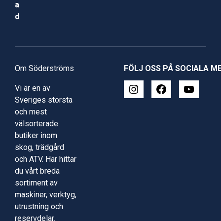
a
d
Om Söderströms
FÖLJ OSS PÅ SOCIALA M
Vi är en av
Sveriges största
och mest
välsorterade
butiker inom
skog, trädgård
och ATV. Här hittar
du vårt breda
sortiment av
maskiner, verktyg,
utrustning och
reservdelar.