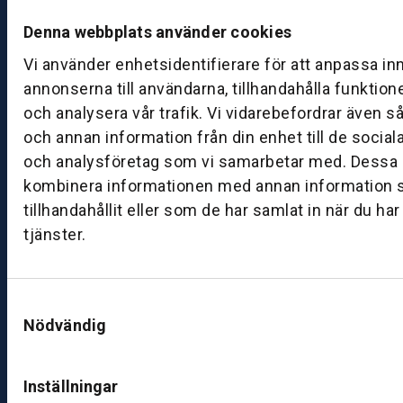
e
d
Denna webbplats använder cookies
a
Vi använder enhetsidentifierare för att anpassa in
g:
annonserna till användarna, tillhandahålla funktion
0
och analysera vår trafik. Vi vidarebefordrar även s
8:
och annan information från din enhet till de socia
0
0
och analysföretag som vi samarbetar med. Dessa k
–
kombinera informationen med annan information 
1
tillhandahållit eller som de har samlat in när du ha
7:
tjänster.
0
0
Samtyckesval
Nödvändig
B
ut
ik
Inställningar
S