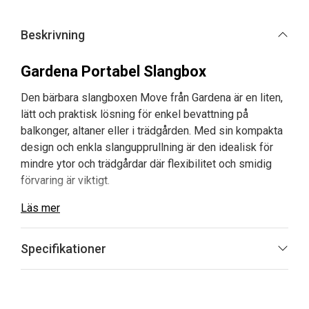
priset
priset
var:
är:
Beskrivning
1
1
770 kr.
499 kr.
Gardena Portabel Slangbox
Den bärbara slangboxen Move från
Gardena
är en liten,
lätt och praktisk lösning för enkel bevattning på
balkonger, altaner eller i trädgården. Med sin kompakta
design och enkla slangupprullning är den idealisk för
mindre ytor och trädgårdar där flexibilitet och smidig
förvaring är viktigt.
Läs mer
Den 10 meter långa trädgårdsslangen i kombination
med en 1,5 meter lång anslutningsslang ger god
räckvidd för bevattning. Slangen rullas enkelt ut medan
Specifikationer
du arbetar, vilket gör att slangboxen smidigt kan bäras
mellan krukor, rabatter eller andra planteringar. Det
integrerade handtaget och den låga vikten på 2,1 kg gör