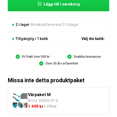
Lägg till i varukorg
Slangbox
mängd
2 i lager
Beräknad leverans 2-5 dagar
Tillgänglig i 1 butik
Välj din butik
Fri frakt över 500 kr
Snabba leveranser
Över 30 års erfarenhet
Missa inte detta produktpaket
Vårpaket M
Art.nr: 50002-01-6
1 499
kr
1 770
kr
Det
Det
ursprungliga
nuvarande