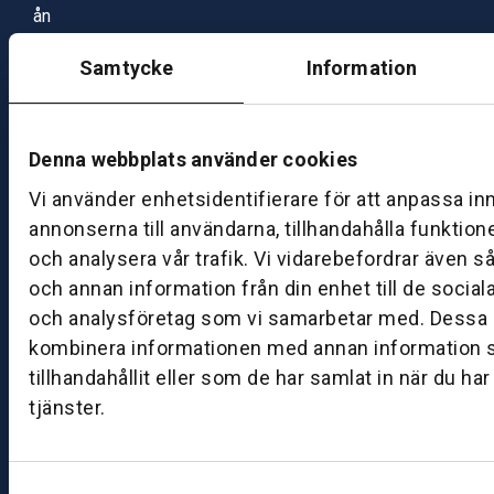
ån
d
Samtycke
Information
a
g
–
fr
Denna webbplats använder cookies
e
Vi använder enhetsidentifierare för att anpassa in
d
annonserna till användarna, tillhandahålla funktion
a
g:
och analysera vår trafik. Vi vidarebefordrar även s
0
och annan information från din enhet till de socia
8:
och analysföretag som vi samarbetar med. Dessa k
0
kombinera informationen med annan information 
0
tillhandahållit eller som de har samlat in när du ha
–
tjänster.
1
7:
0
0