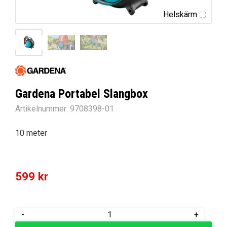
Helskärm
Gardena Portabel Slangbox
Artikelnummer:
9708398-01
10 meter
599
kr
Gardena
-
+
Portabel