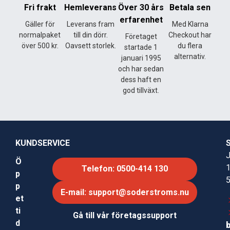
Fri frakt
Hemleverans
Över 30 års
Betala sen
erfarenhet
Gäller för
Leverans fram
Med Klarna
normalpaket
till din dörr.
Checkout har
Företaget
över 500 kr.
Oavsett storlek.
du flera
startade 1
alternativ.
januari 1995
och har sedan
dess haft en
god tillväxt.
KUNDSERVICE
J
Ö
Telefon: 0500-414 130
p
p
E-mail: support@soderstroms.nu
et
ti
Gå till vår företagssupport
d