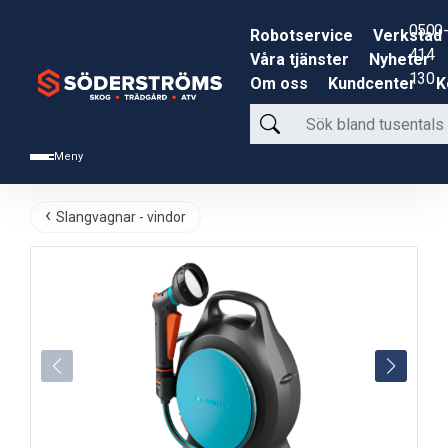
0500-
Robotservice
Verkstad
414
Våra tjänster
Nyheter
130
Om oss
Kundcenter
K
Sök
bland
Meny
tusentals
produkter
Slangvagnar - vindor