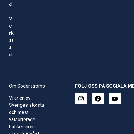
d
V
e
rk
st
a
d
Om Söderströms
FÖLJ OSS PÅ SOCIALA M
Vi är en av
Sveriges största
och mest
välsorterade
butiker inom
skog, trädgård