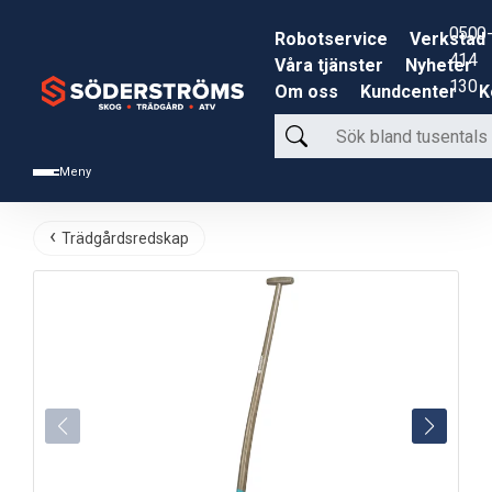
0500-
Robotservice
Verkstad
414
Våra tjänster
Nyheter
130
Om oss
Kundcenter
K
Sök
bland
Meny
tusentals
produkter
Trädgårdsredskap