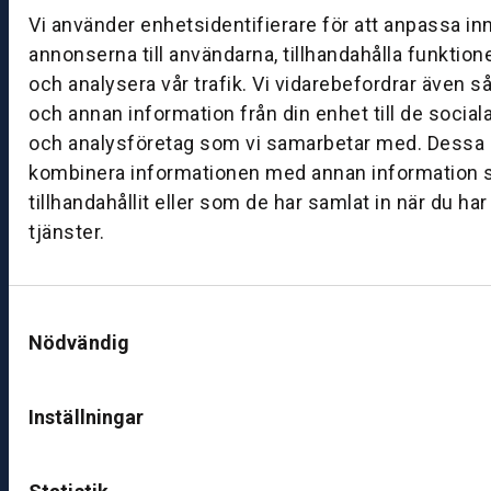
g:
Vi använder enhetsidentifierare för att anpassa in
0
annonserna till användarna, tillhandahålla funktion
8:
och analysera vår trafik. Vi vidarebefordrar även s
0
och annan information från din enhet till de socia
0
och analysföretag som vi samarbetar med. Dessa k
–
kombinera informationen med annan information 
1
7:
tillhandahållit eller som de har samlat in när du ha
0
tjänster.
0
Samtyckesval
B
Nödvändig
ut
ik
S
Inställningar
k
ö
v