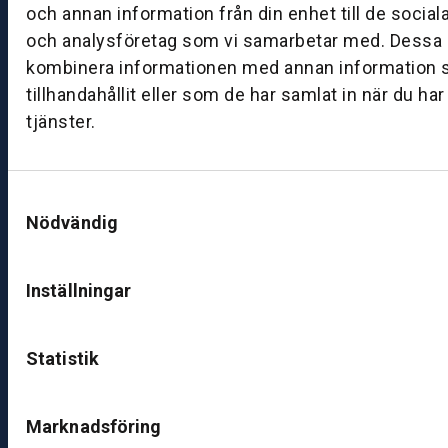
–
och annan information från din enhet till de socia
1
och analysföretag som vi samarbetar med. Dessa k
7:
kombinera informationen med annan information 
0
tillhandahållit eller som de har samlat in när du ha
0
tjänster.
B
ut
Samtyckesval
ik
Nödvändig
S
k
Inställningar
ö
v
d
Statistik
e
B
Marknadsföring
ut