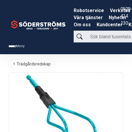
0500-
Robotservice
Verkstad
414
Våra tjänster
Nyheter
130
Om oss
Kundcenter
K
Sök
bland
Meny
tusentals
produkter
Trädgårdsredskap