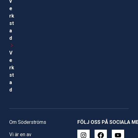
v
e
rk
st
a
d
V
e
rk
st
a
d
Om Söderströms
FÖLJ OSS PÅ SOCIALA M
Vi är en av