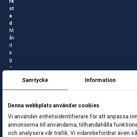
rk
st
a
d
M
ån
d
a
g
–
fr
Samtycke
Information
e
d
a
g:
Denna webbplats använder cookies
0
Vi använder enhetsidentifierare för att anpassa in
8:
annonserna till användarna, tillhandahålla funktion
0
och analysera vår trafik. Vi vidarebefordrar även s
0