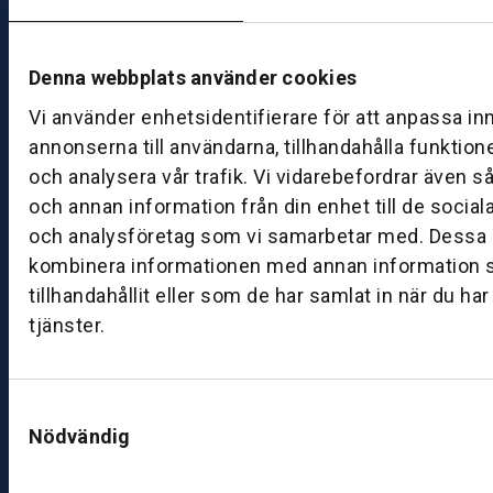
–
fr
e
Denna webbplats använder cookies
d
Vi använder enhetsidentifierare för att anpassa in
a
g:
annonserna till användarna, tillhandahålla funktion
0
och analysera vår trafik. Vi vidarebefordrar även s
8:
och annan information från din enhet till de socia
0
och analysföretag som vi samarbetar med. Dessa k
0
kombinera informationen med annan information 
–
tillhandahållit eller som de har samlat in när du ha
1
tjänster.
7:
0
0
Samtyckesval
Nödvändig
B
ut