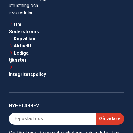
utrustning och
reservdelar.
Om
Söderströms
Köpvillkor
Aktuellt
Lediga
tjänster
Integritetspolicy
NYHETSBREV
Gå vidare
Var först med de senaste nyheterna och ta del av fina