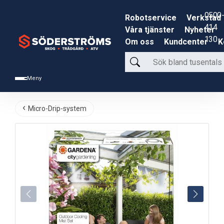
0500-
Robotservice
Verkstad
414
Våra tjänster
Nyheter
130
Om oss
Kundcenter
K
Sök
bland
Meny
tusentals
produkter
Micro-Drip-system