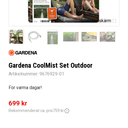
Helskärm
Gardena CoolMist Set Outdoor
Artikelnummer:
9676929-01
För varma dagar!
Det
Det
699
kr
ursprungliga
nuvarande
Rekommenderat ca. pris
759
kr
priset
priset