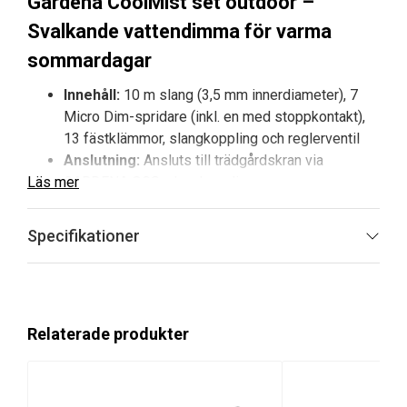
Gardena CoolMist set outdoor –
Svalkande vattendimma för varma
sommardagar
Innehåll:
10 m slang (3,5 mm innerdiameter), 7
Micro Dim-spridare (inkl. en med stoppkontakt),
13 fästklämmor, slangkoppling och reglerventil
Anslutning:
Ansluts till trädgårdskran via
Läs mer
GARDENA OGS-slangkoppling
Vattenflöde:
13 liter per timme
Kyleffekt:
Sänker temperaturen med upp till 6 °C
Specifikationer
Placering:
Balkonger, terrasser, parasoller, tält
och uteplatser
Gardena CoolMist set outdoor är ett praktiskt och
effektivt system för att skapa svalka i utomhusmiljöer
Relaterade produkter
under varma dagar. Genom att sprida en fin
vattendimma med hjälp av Micro Dim-spridare kan
temperaturen sänkas med upp till 6 °C. Systemet