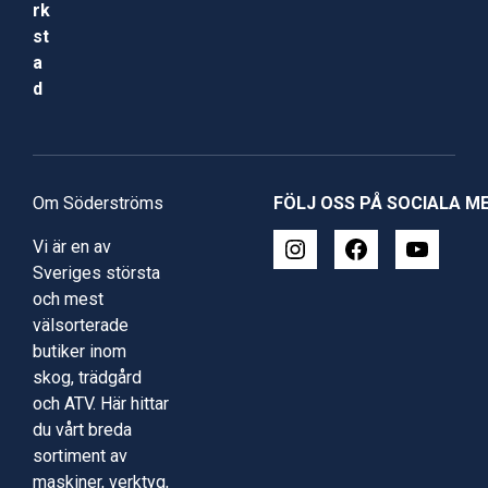
rk
st
a
d
Om Söderströms
FÖLJ OSS PÅ SOCIALA M
Vi är en av
Sveriges största
och mest
välsorterade
butiker inom
skog, trädgård
och ATV. Här hittar
du vårt breda
sortiment av
maskiner, verktyg,