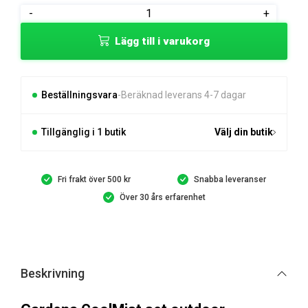
var:
är:
Gardena
-
+
759 kr.
699 kr.
CoolMist
Lägg till i varukorg
Set
Outdoor
mängd
Beställningsvara
Beräknad leverans 4-7 dagar
Tillgänglig i 1 butik
Välj din butik
Fri frakt över 500 kr
Snabba leveranser
Över 30 års erfarenhet
Beskrivning