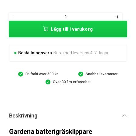
Gardena
-
+
Batterigräsklippare
Lägg till i varukorg
HandyMower
18V
mängd
Beställningsvara
Beräknad leverans 4-7 dagar
Fri frakt över 500 kr
Snabba leveranser
Över 30 års erfarenhet
Beskrivning
Gardena batterigräsklippare