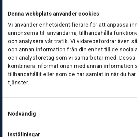
e
Denna webbplats använder cookies
d
a
Vi använder enhetsidentifierare för att anpassa in
g:
annonserna till användarna, tillhandahålla funktion
0
och analysera vår trafik. Vi vidarebefordrar även s
8:
och annan information från din enhet till de socia
0
och analysföretag som vi samarbetar med. Dessa k
0
kombinera informationen med annan information 
–
1
tillhandahållit eller som de har samlat in när du ha
7:
tjänster.
0
0
Samtyckesval
Nödvändig
B
ut
ik
Inställningar
S