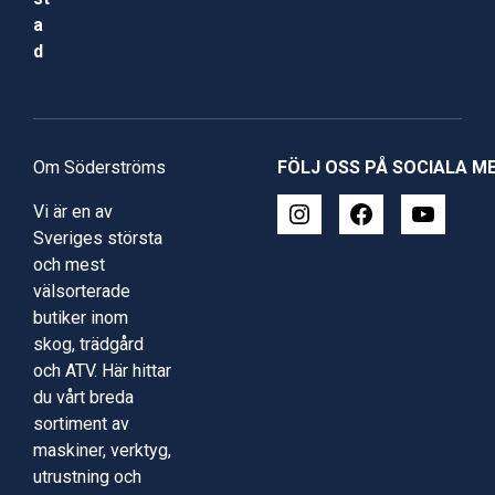
a
d
Om Söderströms
FÖLJ OSS PÅ SOCIALA M
Vi är en av
Sveriges största
och mest
välsorterade
butiker inom
skog, trädgård
och ATV. Här hittar
du vårt breda
sortiment av
maskiner, verktyg,
utrustning och