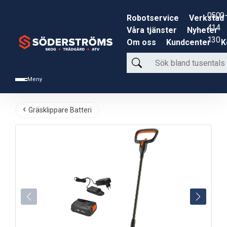
0500-
Robotservice
Verkstad
414
Våra tjänster
Nyheter
130
Om oss
Kundcenter
K
Sök
bland
Meny
tusentals
produkter
Gräsklippare Batteri