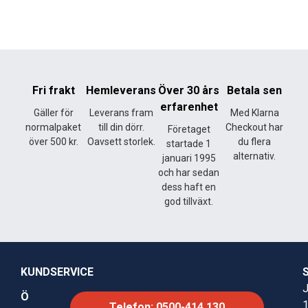
Fri frakt
Hemleverans
Över 30 års
Betala sen
erfarenhet
Gäller för
Leverans fram
Med Klarna
normalpaket
till din dörr.
Checkout har
Företaget
över 500 kr.
Oavsett storlek.
du flera
startade 1
alternativ.
januari 1995
och har sedan
dess haft en
god tillväxt.
KUNDSERVICE
J
Ö
Telefon: 0500-414 130