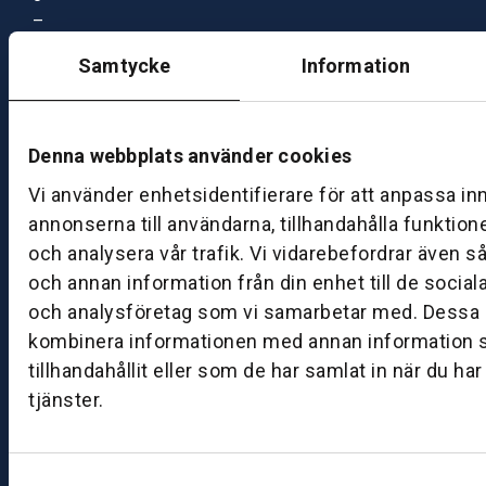
–
1
Samtycke
Information
7:
0
0
Denna webbplats använder cookies
Vi använder enhetsidentifierare för att anpassa in
B
ut
annonserna till användarna, tillhandahålla funktion
ik
och analysera vår trafik. Vi vidarebefordrar även s
S
och annan information från din enhet till de socia
k
och analysföretag som vi samarbetar med. Dessa k
ö
kombinera informationen med annan information 
v
tillhandahållit eller som de har samlat in när du ha
d
tjänster.
e
B
ut