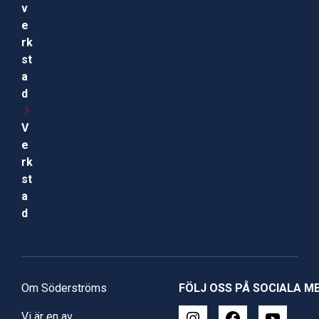
v
e
rk
st
a
d
V
e
rk
st
a
d
Om Söderströms
FÖLJ OSS PÅ SOCIALA M
Vi är en av