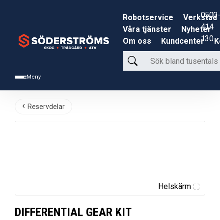
0500-
Robotservice
Verkstad
414
Våra tjänster
Nyheter
130
Om oss
Kundcenter
K
Sök
bland
Meny
tusentals
produkter
Reservdelar
Helskärm
DIFFERENTIAL GEAR KIT