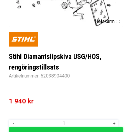
Helskärm
Stihl Diamantslipskiva USG/HOS,
rengöringstillsats
Artikelnummer:
52038904400
1 940
kr
Stihl
-
+
Diamantslipskiva