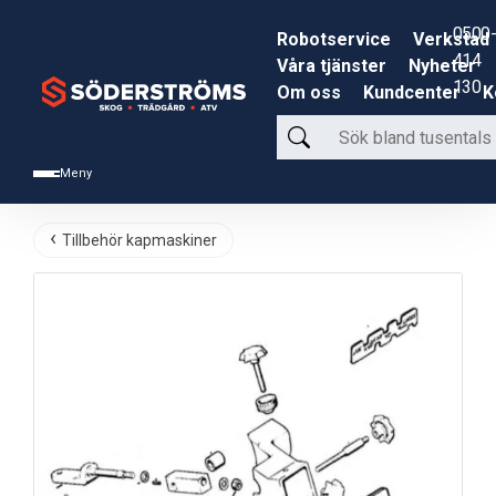
0500-
Robotservice
Verkstad
414
Våra tjänster
Nyheter
130
Om oss
Kundcenter
K
Sök
bland
Meny
tusentals
produkter
Tillbehör kapmaskiner