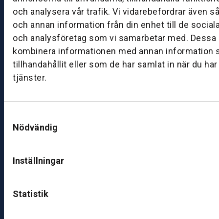
0
och analysera vår trafik. Vi vidarebefordrar även s
0
och annan information från din enhet till de socia
–
och analysföretag som vi samarbetar med. Dessa k
1
kombinera informationen med annan information 
7:
tillhandahållit eller som de har samlat in när du ha
0
tjänster.
0
B
Samtyckesval
ut
Nödvändig
ik
S
k
Inställningar
ö
v
d
Statistik
e