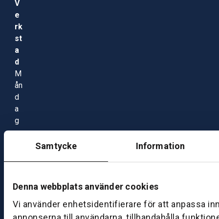
V
e
rk
st
a
d
M
ån
d
a
g
–
fr
Samtycke
Information
e
d
a
Denna webbplats använder cookies
g:
0
Vi använder enhetsidentifierare för att anpassa in
8:
annonserna till användarna, tillhandahålla funktion