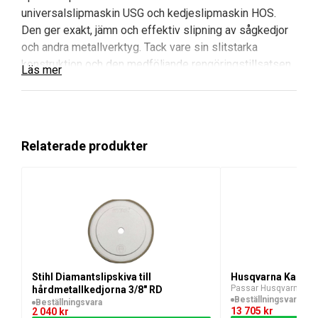
universalslipmaskin USG och kedjeslipmaskin HOS.
Den ger exakt, jämn och effektiv slipning av sågkedjor
och andra metallverktyg. Tack vare sin slitstarka
konstruktion och den medföljande rengöringstillsatsen
Läs mer
bibehålls både slipskivans och maskinens prestanda
under längre tid. Idealisk för professionell användning i
verkstad eller fält.
Relaterade produkter
Fördelar och huvudegenskaper med Stihl
Diamantslipskiva USG/HOS
Hög precision:
Slipar sågkedjor och verktyg med
noggrannhet för bästa resultat.
Slitstark design:
Diamantbeläggning ger lång
livslängd och jämn slipning över tid.
Effektiv slipning:
Minskar slipningstiden och
Stihl Diamantslipskiva till
Husqvarna Kapvag
ökar arbetsflödet.
Passar Husqvarna K7
hårdmetallkedjorna 3/8" RD
Rengöringstillsats ingår:
Förhindrar
Beställningsvara
Beställningsvara
13 705
kr
2 040
kr