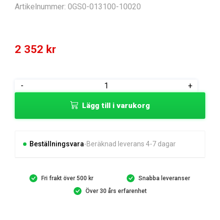
Artikelnummer:
0GS0-013100-10020
2 352
kr
CVT
-
+
CASE
Lägg till i varukorg
ASSY
mängd
Beställningsvara
Beräknad leverans 4-7 dagar
Fri frakt över 500 kr
Snabba leveranser
Över 30 års erfarenhet