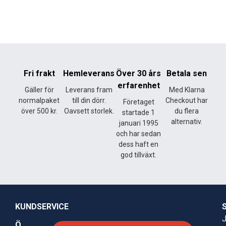
Fri frakt
Hemleverans
Över 30 års
Betala sen
erfarenhet
Gäller för
Leverans fram
Med Klarna
normalpaket
till din dörr.
Checkout har
Företaget
över 500 kr.
Oavsett storlek.
du flera
startade 1
alternativ.
januari 1995
och har sedan
dess haft en
god tillväxt.
KUNDSERVICE
J
Ö