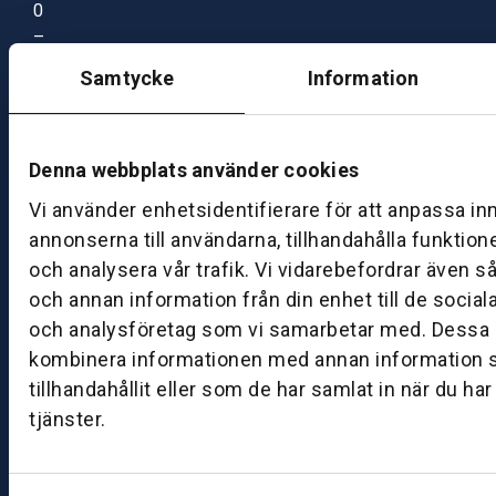
0
–
1
Samtycke
Information
7:
0
0
Denna webbplats använder cookies
Vi använder enhetsidentifierare för att anpassa in
B
annonserna till användarna, tillhandahålla funktion
ut
ik
och analysera vår trafik. Vi vidarebefordrar även s
S
och annan information från din enhet till de socia
k
och analysföretag som vi samarbetar med. Dessa k
ö
kombinera informationen med annan information 
v
tillhandahållit eller som de har samlat in när du ha
d
tjänster.
e
B