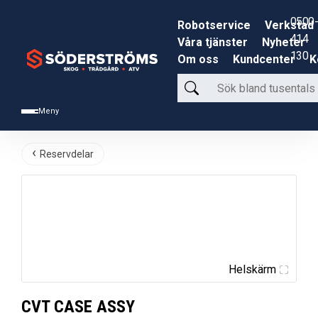
0500-
Robotservice
Verkstad
414
Våra tjänster
Nyheter
130
Om oss
Kundcenter
K
Sök
bland
Meny
tusentals
produkter
Reservdelar
Helskärm
CVT CASE ASSY