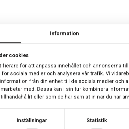
Information
der cookies
ifierare för att anpassa innehållet och annonserna til
Hemleverans
Över 30 års erfare
r för sociala medier och analysera vår trafik. Vi vidar
am till din dörr. Oavsett storlek.
Företaget startade 1 januari 1
 information från din enhet till de sociala medier och
sedan dess haft en god til
amarbetar med. Dessa kan i sin tur kombinera inform
illhandahållit eller som de har samlat in när du har an
Inställningar
Statistik