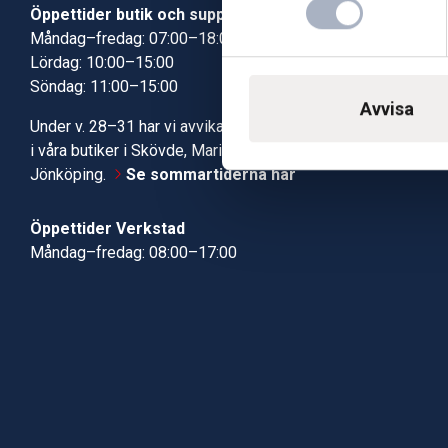
Öppettider butik och support
Butik Skövde
Måndag–fredag: 07:00–18:00
Butik Jönköp
Lördag: 10:00–15:00
Kundcenter
Söndag: 11:00–15:00
Robotservic
Avvisa
Boka tid i ve
Under v. 28–31 har vi avvikande öppettider
Verkstad
i våra butiker i Skövde, Mariestad och
Jönköping.
Se sommartiderna här
Öppettider Verkstad
Måndag–fredag: 08:00–17:00