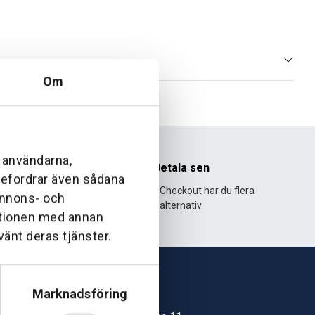
Om
l användarna,
nhet
Betala sen
ebefordrar även sådana
995 och har
Med Klarna Checkout har du flera
 annons- och
lväxt.
alternativ.
ationen med annan
vänt deras tjänster.
Marknadsföring
Skövde