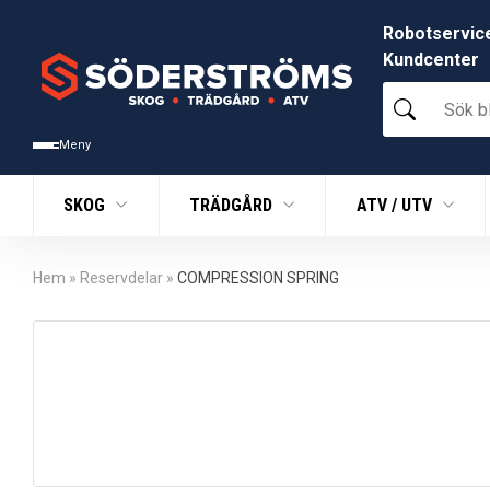
Robotservic
Kundcenter
Sök
bland
tusentals
Meny
produkter
SKOG
TRÄDGÅRD
ATV / UTV
Hem
»
Reservdelar
»
COMPRESSION SPRING