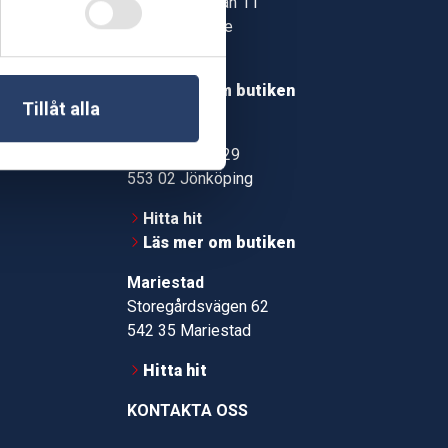
Jonstorpsgatan 11
549 37 Skövde
30
Hitta hit
roms.nu
Läs mer om butiken
Tillåt alla
pport
Jönköping
Kämpevägen 29
553 02 Jönköping
Hitta hit
Läs mer om butiken
Mariestad
Storegårdsvägen 62
542 35 Mariestad
Hitta hit
KONTAKTA OSS