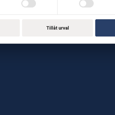
Telefon: 0500-414 1
ing
E-mail: support@soderst
e
Tillåt urval
rkstad
Gå till vår företagssu