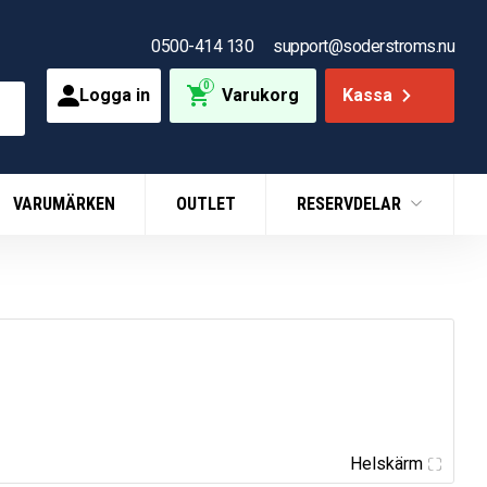
0500-414 130
support@soderstroms.nu
0
Logga in
Varukorg
Kassa
VARUMÄRKEN
OUTLET
RESERVDELAR
Helskärm