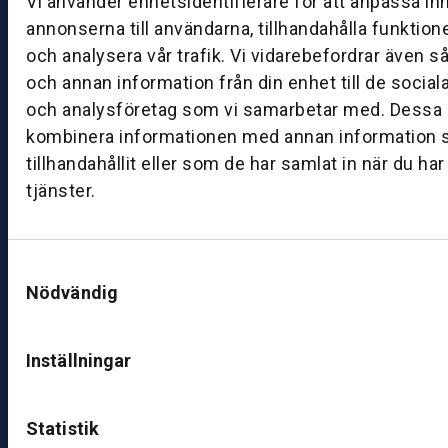
Vi använder enhetsidentifierare för att anpassa in
0
annonserna till användarna, tillhandahålla funktion
8:
och analysera vår trafik. Vi vidarebefordrar även s
0
och annan information från din enhet till de socia
0
–
och analysföretag som vi samarbetar med. Dessa k
1
kombinera informationen med annan information 
7:
tillhandahållit eller som de har samlat in när du ha
0
tjänster.
0
B
Samtyckesval
ut
Nödvändig
ik
S
Inställningar
k
ö
v
Statistik
d