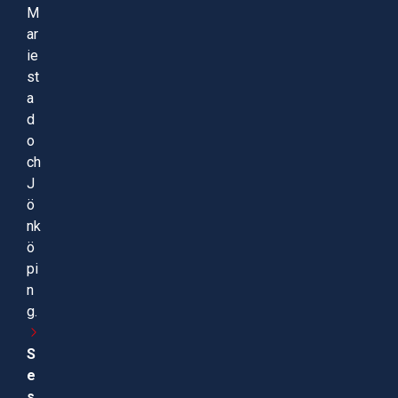
M
ar
ie
st
a
d
o
ch
J
ö
nk
ö
pi
n
g.
S
e
s