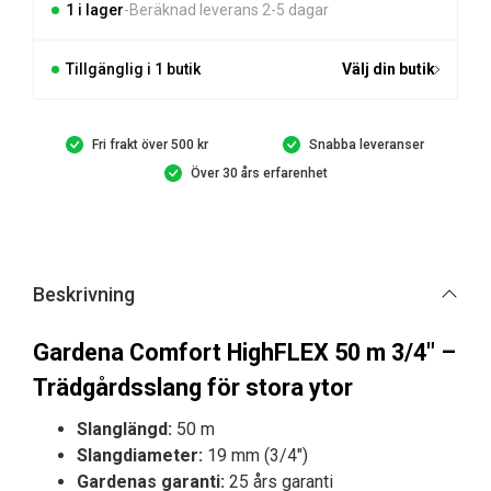
3/4"
1 i lager
Beräknad leverans 2-5 dagar
mängd
Tillgänglig i 1 butik
Välj din butik
Fri frakt över 500 kr
Snabba leveranser
Över 30 års erfarenhet
Beskrivning
Gardena Comfort HighFLEX 50 m 3/4″ –
Trädgårdsslang för stora ytor
Slanglängd:
50 m
Slangdiameter:
19 mm (3/4″)
Gardenas garanti:
25 års garanti