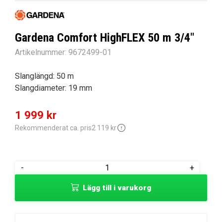
Gardena Comfort HighFLEX 50 m 3/4″
Artikelnummer:
9672499-01
Slanglängd: 50 m
Slangdiameter: 19 mm
Det
Det
1 999
kr
ursprungliga
nuvarande
Rekommenderat ca. pris
2 119
kr
priset
priset
var:
är:
Gardena
-
+
2
1
Comfort
Lägg till i varukorg
119 kr.
999 kr.
HighFLEX
50
m