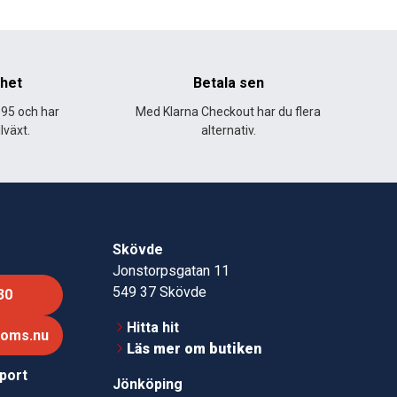
nhet
Betala sen
995 och har
Med Klarna Checkout har du flera
lväxt.
alternativ.
Skövde
Jonstorpsgatan 11
549 37 Skövde
30
Hitta hit
roms.nu
Läs mer om butiken
pport
Jönköping