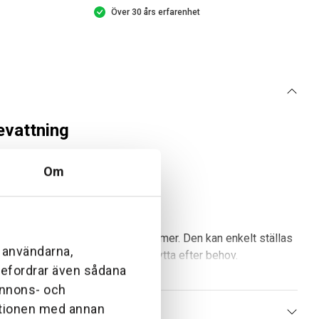
Över 30 års erfarenhet
evattning
Om
dgårdar i olika storlekar och former. Den kan enkelt ställas
l användarna,
gör den enkel att placera och flytta efter behov.
ebefordrar även sådana
 annons- och
ationen med annan