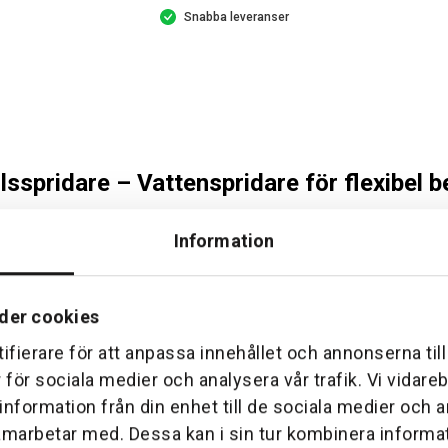
Snabba leveranser
sspridare – Vattenspridare för flexibel b
Information
ng
der cookies
och anpassningsbar vattenspridare för effektiv bevattning av trä
ifierare för att anpassa innehållet och annonserna til
bara bevattningssektor och räckvidd. Konstruktionen på plastspett 
r för sociala medier och analysera vår trafik. Vi vidar
 information från din enhet till de sociala medier och
 Comfort Cirkel- och Sektorpulsspridare
amarbetar med. Dessa kan i sin tur kombinera inform
0° för exakt vattenfördelning.