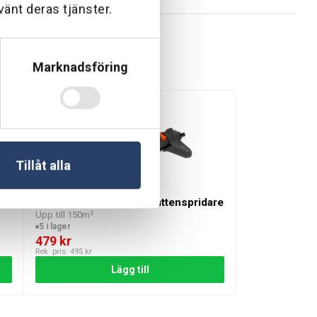
vänt deras tjänster.
Marknadsföring
Tillåt alla
om vill ha en effektiv och flexibel bevattningslösning.
Gardena AquaZoom S vattenspridare
rodukten kombinerar pålitlighet och enkel användning för
Upp till 150m²
5 i lager
479
kr
Rek. pris:
495
kr
Lägg till