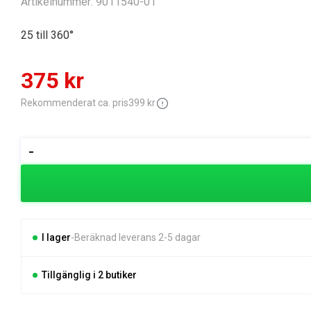
Artikelnummer:
9011540-01
25 till 360°
Det
Det
375
kr
ursprungliga
nuvarande
Rekommenderat ca. pris
399
kr
priset
priset
Gardena
-
Comfort
var:
är:
Cirkel-
399 kr.
375 kr.
och
sektorpulsspridare
mängd
I lager
Beräknad leverans 2-5 dagar
Tillgänglig i 2 butiker