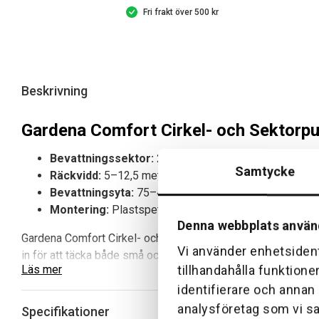
Fri frakt över 500 kr
Beskrivning
Gardena Comfort Cirkel- och Sektorpul
Bevattningssektor:
25–360°
Samtycke
Räckvidd:
5–12,5 meter
Bevattningsyta:
75–490 m²
Montering:
Plastspett med GARDENA systemkoppli
Denna webbplats använ
Gardena Comfort Cirkel- och Sektorpulsspridare är en robust 
Vi använder enhetsident
in för att täcka både små och stora ytor tack vare sin juster
tillhandahålla funktione
Läs mer
identifierare och annan
Fördelar och huvudegenskaper med Gardena
analysföretag som vi s
Specifikationer
Justerbar bevattning:
Ställ in sektorn från 25 till 36