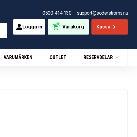
0500-414 130
support@soderstroms.nu
0
Logga in
Varukorg
Kassa
VARUMÄRKEN
OUTLET
RESERVDELAR