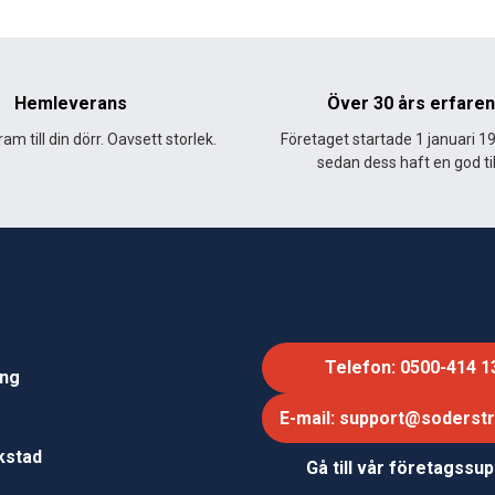
Hemleverans
Över 30 års erfare
am till din dörr. Oavsett storlek.
Företaget startade 1 januari 1
sedan dess haft en god til
Telefon: 0500-414 1
ing
E-mail: support@soderst
e
rkstad
Gå till vår företagssu