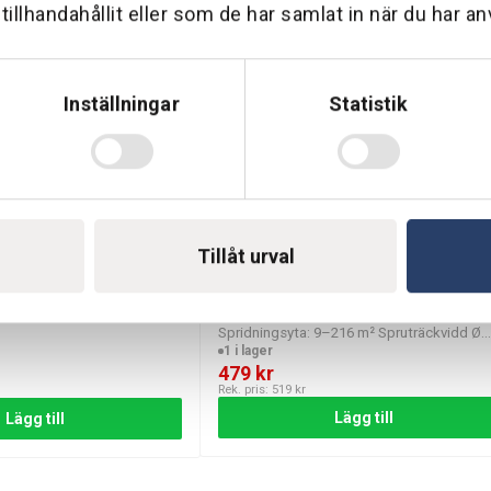
illhandahållit eller som de har samlat in när du har an
r att passa olika trädgårdsytor.
² för både små och stora gräsmattor.
emkoppling för snabb uppsättning.
Inställningar
Statistik
r och räckvidd.
lning.
 vattenfördelning.
Tillåt urval
gårdsägare, hobbyodlare och professionella landskapsdesigners s
rt Cirkelspridare
Gardena AquaZoom Compact
 där anpassningsbar spridning är viktig för ett jämnt resultat. P
Spridningsyta: 9–216 m² Spruträckvidd Ø
Min: 3 m - 18 m
1 i lager
479
kr
Rek. pris:
519
kr
Lägg till
Lägg till