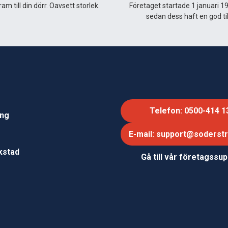
am till din dörr. Oavsett storlek.
Företaget startade 1 januari 1
sedan dess haft en god til
Telefon: 0500-414 1
ing
E-mail: support@soderst
e
rkstad
Gå till vår företagssu