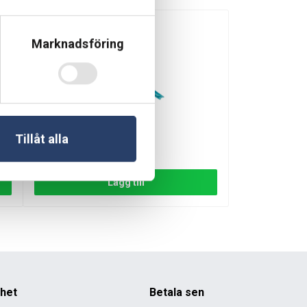
Marknadsföring
Gardena Rotjärn Classic
4 i lager
Tillåt alla
139
kr
 och andra ytor fria från ogräs utan kemikalier. Verktyget
Rek. pris:
149
kr
an även komplettera med
Trädgårdshandske Allround Gardena
Lägg till
nhet
Betala sen