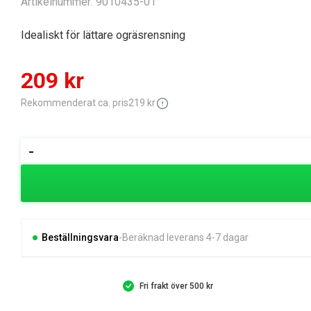
Artikelnummer:
9010435-01
Idealiskt för lättare ogräsrensning
Det
Det
209
kr
ursprungliga
nuvarande
Rekommenderat ca. pris
219
kr
priset
priset
Gardena
-
combisystem
var:
är:
Skyffeljärn
219 kr.
209 kr.
18cm
mängd
Beställningsvara
Beräknad leverans 4-7 dagar
Fri frakt över 500 kr