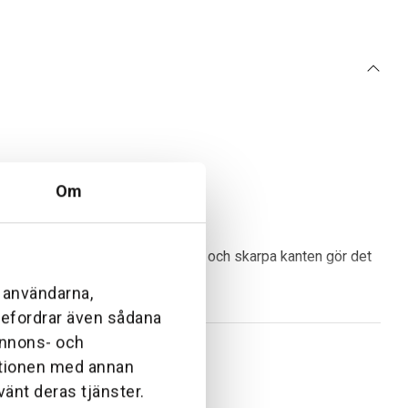
Om
rdsytor. Den smala arbetsbredden och skarpa kanten gör det
l användarna,
ebefordrar även sådana
 annons- och
ationen med annan
vänt deras tjänster.