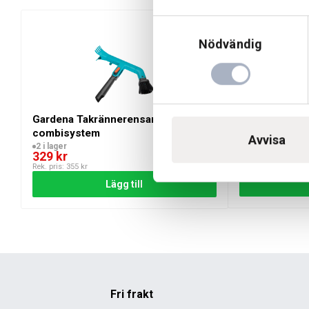
Korrosionsbeständig:
Kvalitetsstål med duroplastöve
Samtyckesval
Tips för användning och underhåll
Nödvändig
Använd skyffeljärnet med jämna drag för bästa resulta
Rengör verktyget efter varje användning för att förläng
Förvara på en torr plats för att undvika korrosion.
Gardena Takrännerensare
Gardena Fogk
Vem är denna produkt för?
combisystem
3 i lager
Avvisa
2 i lager
185
kr
329
kr
Gardena Combisystem Skyffeljärn 18cm passar trädgårdsmästar
Rek. pris:
199
kr
Rek. pris:
355
kr
är lättanvänt, flexibelt och hållbart, vilket gör det till ett
Lägg till
för ökad komfort och skydd vid arbete.
Fri frakt