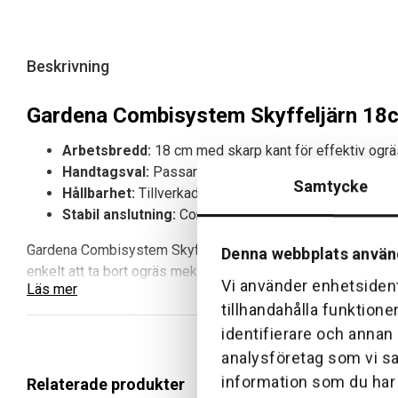
Beskrivning
Gardena Combisystem Skyffeljärn 18c
Arbetsbredd:
18 cm med skarp kant för effektiv ogrä
Handtagsval:
Passar trä, aluminium eller ergonomiskt
Samtycke
Hållbarhet:
Tillverkad av kvalitetsstål med duroplastö
Stabil anslutning:
Combisystem-teknik säkerställer gla
Gardena Combisystem Skyffeljärn 18cm är ett praktiskt verkt
Denna webbplats använ
enkelt att ta bort ogräs mekaniskt, vilket bidrar till en välskö
Vi använder enhetsident
Läs mer
tillhandahålla funktione
Fördelar och huvudegenskaper med Gardena
identifierare och annan
Lång livslängd:
25 års garanti som säkerställer hållbar
analysföretag som vi s
Stabil anslutning:
Combisystem-tekniken ger en glappf
information som du har t
Relaterade produkter
Flexibilitet:
Anpassa handtaget efter behov, välj trä, al