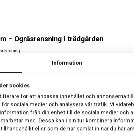
m – Ogräsrensning i trädgården
srensning.
 handtag för bekvämt arbete.
Information
verdrag och 25 års garanti.
ppfri och pålitlig anslutning.
yg för att rensa ogräs på rabatter, gångstigar och andra trädgå
der cookies
tt och kemikaliefri trädgård.
ifierare för att anpassa innehållet och annonserna til
r för sociala medier och analysera vår trafik. Vi vidar
 Skyffeljärn 18cm
 information från din enhet till de sociala medier och
het och pålitlighet.
amarbetar med. Dessa kan i sin tur kombinera inform
ri och säker anslutning mellan verktyg och skaft.
illhandahållit eller som de har samlat in när du har an
uminium eller ergonomiskt alternativ.