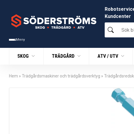
Robotservic
Kundcenter
Sök
bland
tusentals
Meny
produkter
SKOG
TRÄDGÅRD
ATV / UTV
Hem
»
Trädgårdsmaskiner och trädgårdsverktyg
»
Trädgårdsreds