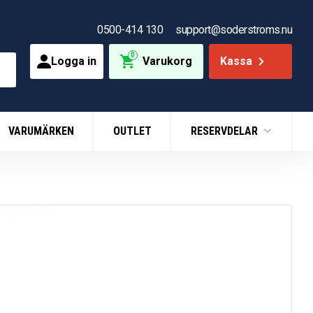
0500-414 130
support@soderstroms.nu
0
Logga in
Varukorg
Kassa
VARUMÄRKEN
OUTLET
RESERVDELAR