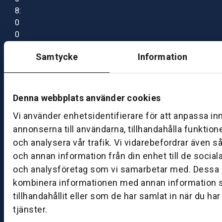
8:
0
0
–
Samtycke
Information
1
7:
0
0
Denna webbplats använder cookies
Vi använder enhetsidentifierare för att anpassa in
B
annonserna till användarna, tillhandahålla funktion
ut
och analysera vår trafik. Vi vidarebefordrar även s
ik
och annan information från din enhet till de socia
S
och analysföretag som vi samarbetar med. Dessa k
k
kombinera informationen med annan information 
ö
tillhandahållit eller som de har samlat in när du ha
v
tjänster.
d
e