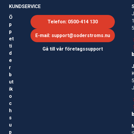
KUNDSERVICE
J
Ö
Telefon: 0500-414 130
p
p
E-mail: support@soderstroms.nu
et
ti
Gå till vår företagssupport
d
e
r
b
ut
ik
o
c
h
s
u
p
S