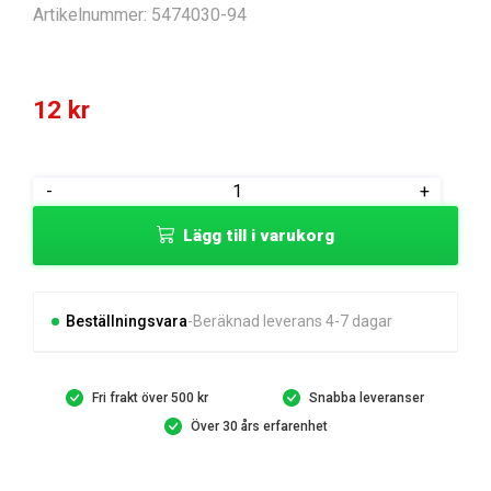
Artikelnummer:
5474030-94
12
kr
CLIP
-
+
mängd
Lägg till i varukorg
Beställningsvara
Beräknad leverans 4-7 dagar
Fri frakt över 500 kr
Snabba leveranser
Över 30 års erfarenhet