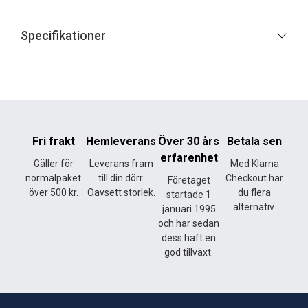
Specifikationer
Fri frakt
Hemleverans
Över 30 års
Betala sen
erfarenhet
Gäller för
Leverans fram
Med Klarna
normalpaket
till din dörr.
Checkout har
Företaget
över 500 kr.
Oavsett storlek.
du flera
startade 1
alternativ.
januari 1995
och har sedan
dess haft en
god tillväxt.