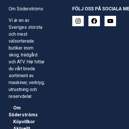
Om Söderströms
FÖLJ OSS PÅ SOCIALA M
Vi är en av
Sveriges största
och mest
välsorterade
butiker inom
skog, trädgård
och ATV. Här hittar
du vårt breda
sortiment av
maskiner, verktyg,
utrustning och
reservdelar.
Om
Söderströms
Köpvillkor
Aktuellt