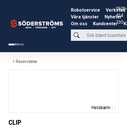
0500-
Robotservice
Verkstad
414
Våra tjänster
Nyheter
130
Om oss
Kundcenter
K
Sök
bland
Meny
tusentals
produkter
Reservdelar
Helskärm
CLIP