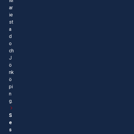
M
ar
ie
st
a
d
o
ch
J
ö
nk
ö
pi
n
g.
S
e
s