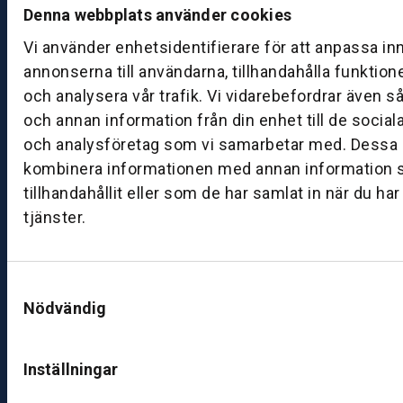
d
Denna webbplats använder cookies
a
Vi använder enhetsidentifierare för att anpassa in
g:
annonserna till användarna, tillhandahålla funktion
0
8:
och analysera vår trafik. Vi vidarebefordrar även s
0
och annan information från din enhet till de socia
0
och analysföretag som vi samarbetar med. Dessa k
–
kombinera informationen med annan information 
1
tillhandahållit eller som de har samlat in när du ha
7:
tjänster.
0
0
Samtyckesval
B
Nödvändig
ut
ik
S
Inställningar
k