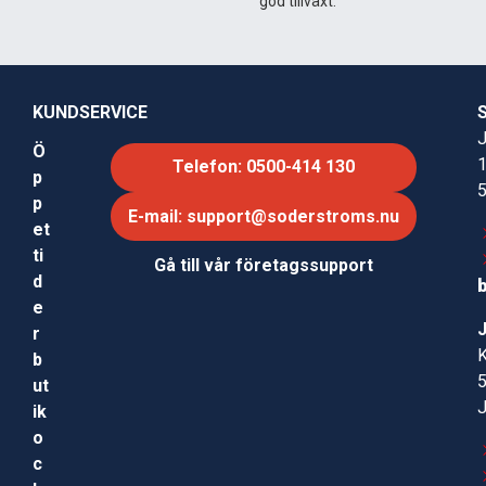
god tillväxt.
lösning samt för villaägare som vill förenkla vattningen
av känsliga växter utan att kompromissa med
täckningen. Tack vare sin enkelhet och justerbara
funktioner är den ett praktiskt komplement i många
typer av trädgårdar.
KUNDSERVICE
J
Ö
Telefon: 0500-414 130
p
p
E-mail: support@soderstroms.nu
et
ti
Gå till vår företagssupport
d
e
r
b
ut
ik
o
c