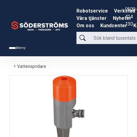
0500-
Robotservice
Verkstad
414
Våra tjänster
Nyheter
130
Om oss
Kundcenter
K
Sök
bland
Meny
tusentals
produkter
Vattenspridare