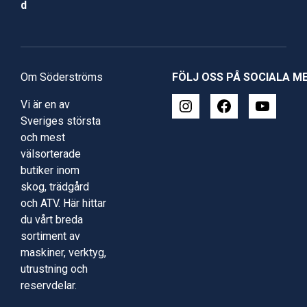
d
Om Söderströms
FÖLJ OSS PÅ SOCIALA M
Vi är en av
Sveriges största
och mest
välsorterade
butiker inom
skog, trädgård
och ATV. Här hittar
du vårt breda
sortiment av
maskiner, verktyg,
utrustning och
reservdelar.