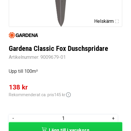
Helskärm
Gardena Classic Fox Duschspridare
Artikelnummer:
9009679-01
Upp till 100m²
Det
Det
138
kr
ursprungliga
nuvarande
Rekommenderat ca. pris
145
kr
priset
priset
var:
är:
Gardena
-
+
145 kr.
138 kr.
Classic
Lägg till i varukorg