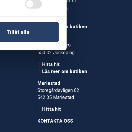
Jonstorpsgatan 11
549 37 Skövde
30
Hitta hit
roms.nu
Läs mer om butiken
Tillåt alla
pport
Jönköping
Kämpevägen 29
553 02 Jönköping
Hitta hit
Läs mer om butiken
Mariestad
Storegårdsvägen 62
542 35 Mariestad
Hitta hit
KONTAKTA OSS