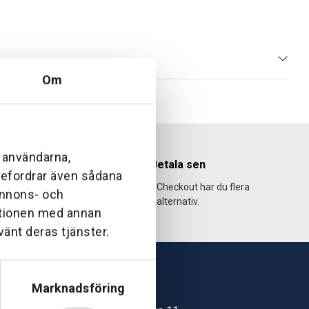
Om
l användarna,
nhet
Betala sen
ebefordrar även sådana
995 och har
Med Klarna Checkout har du flera
 annons- och
lväxt.
alternativ.
ationen med annan
vänt deras tjänster.
Marknadsföring
Skövde