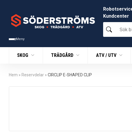
Robotservic
Kundcenter
Sök
bland
tusentals
Meny
produkter
SKOG
TRÄDGÅRD
ATV / UTV
Hem
»
Reservdelar
»
CIRCLIP E-SHAPED CLIP