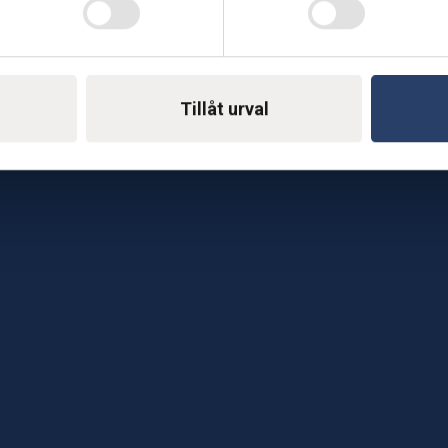
Telefon: 0500-414 1
ing
E-mail: support@soderst
e
Tillåt urval
rkstad
Gå till vår företagssu