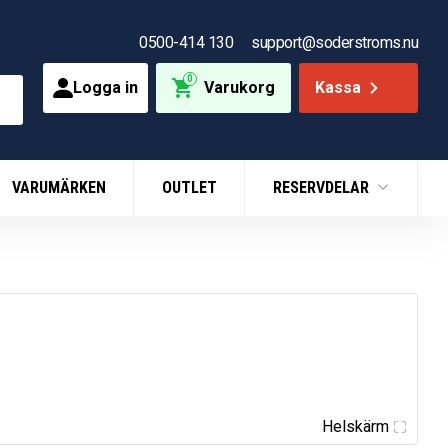
0500-414 130
support@soderstroms.nu
0
Logga in
Varukorg
Kassa
VARUMÄRKEN
OUTLET
RESERVDELAR
Helskärm