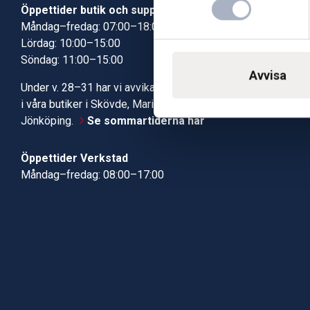
Öppettider butik och support
Butik Skövde
Måndag–fredag: 07:00–18:00
Butik Jönköp
Lördag: 10:00–15:00
Kundcenter
Söndag: 11:00–15:00
Robotservic
Avvisa
Boka tid i ve
Under v. 28–31 har vi avvikande öppettider
Verkstad
i våra butiker i Skövde, Mariestad och
Jönköping.
Se sommartiderna här
Öppettider Verkstad
Måndag–fredag: 08:00–17:00