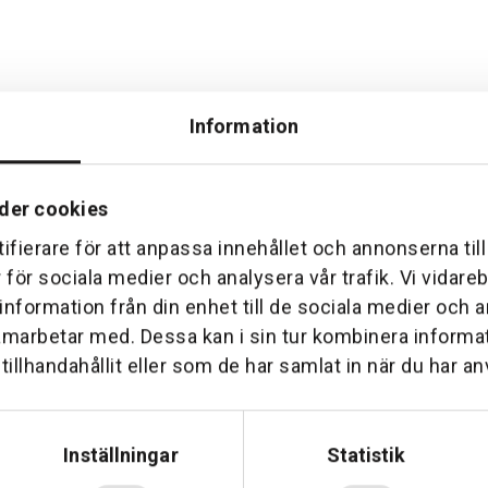
Information
der cookies
ifierare för att anpassa innehållet och annonserna til
Hemleverans
Över 30 års erfare
r för sociala medier och analysera vår trafik. Vi vidar
am till din dörr. Oavsett storlek.
Företaget startade 1 januari 1
 information från din enhet till de sociala medier och
sedan dess haft en god til
amarbetar med. Dessa kan i sin tur kombinera inform
illhandahållit eller som de har samlat in när du har an
Inställningar
Statistik