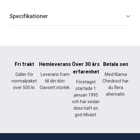
Specifikationer
Fri frakt
Hemleverans
Över 30 års
Betala sen
erfarenhet
Gäller för
Leverans fram
Med Klarna
normalpaket
till din dörr.
Checkout har
Företaget
över 500 kr.
Oavsett storlek.
du flera
startade 1
alternativ.
januari 1995
och har sedan
dess haft en
god tillväxt.