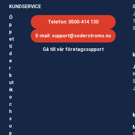
KUNDSERVICE
J
Ö
Telefon: 0500-414 130
p
p
E-mail: support@soderstroms.nu
et
ti
Gå till vår företagssupport
d
e
r
b
ut
ik
o
c
h
s
u
p
S