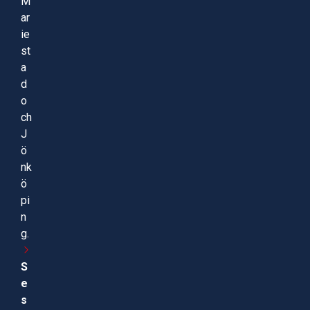
M
ar
ie
st
a
d
o
ch
J
ö
nk
ö
pi
n
g.
S
e
s