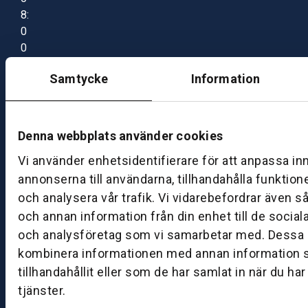
8:
0
0
–
Samtycke
Information
1
7:
0
0
Denna webbplats använder cookies
Vi använder enhetsidentifierare för att anpassa in
B
annonserna till användarna, tillhandahålla funktion
ut
och analysera vår trafik. Vi vidarebefordrar även s
ik
och annan information från din enhet till de socia
S
och analysföretag som vi samarbetar med. Dessa k
k
kombinera informationen med annan information 
ö
tillhandahållit eller som de har samlat in när du ha
v
tjänster.
d
e