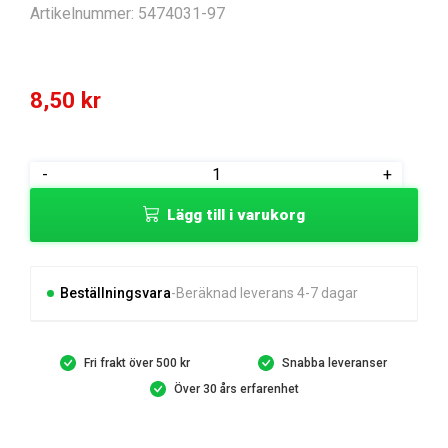
Artikelnummer:
5474031-97
8,50
kr
CIRCLIP
-
+
E-
Lägg till i varukorg
RINGS
mängd
Beställningsvara
Beräknad leverans 4-7 dagar
Fri frakt över 500 kr
Snabba leveranser
Över 30 års erfarenhet