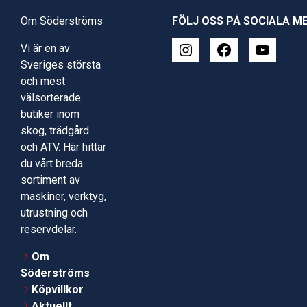
Om Söderströms
FÖLJ OSS PÅ SOCIALA M
Vi är en av
Sveriges största
och mest
välsorterade
butiker inom
skog, trädgård
och ATV. Här hittar
du vårt breda
sortiment av
maskiner, verktyg,
utrustning och
reservdelar.
Om
Söderströms
Köpvillkor
Aktuellt