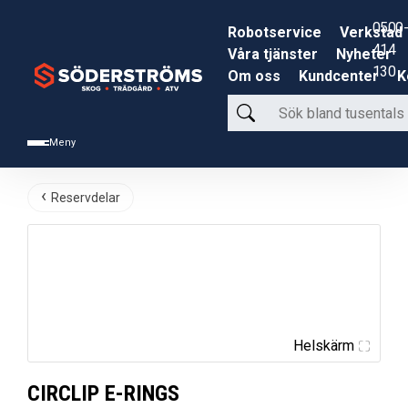
0500-
Robotservice
Verkstad
414
Våra tjänster
Nyheter
130
Om oss
Kundcenter
K
Sök
bland
Meny
tusentals
produkter
Reservdelar
Helskärm
CIRCLIP E-RINGS