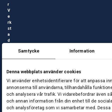
r
V
e
rk
st
a
d
M
Samtycke
Information
ån
d
a
g
Denna webbplats använder cookies
–
Vi använder enhetsidentifierare för att anpassa in
fr
annonserna till användarna, tillhandahålla funktion
e
och analysera vår trafik. Vi vidarebefordrar även s
d
a
och annan information från din enhet till de socia
g:
och analysföretag som vi samarbetar med. Dessa k