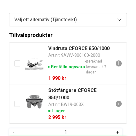
Tillvalsprodukter
Vindruta CFORCE 850/1000
Art.nr: 9AWV-806100-2000
Beräknad
ℹ
Beställningsvara
leverans 4-7
dagar
1 990
kr
Stötfångare CFORCE
850/1000
ℹ
Art.nr: BW19-003X
I lager
2 995
kr
CFORCE
-
+