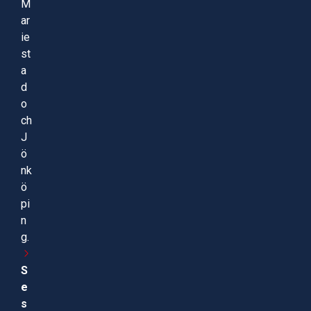
M
ar
ie
st
a
d
o
ch
J
ö
nk
ö
pi
n
g.
S
e
s