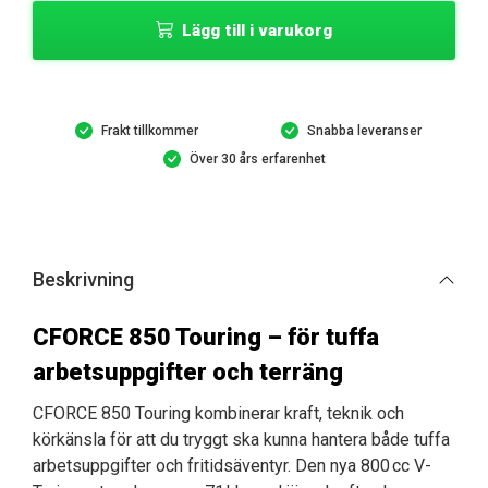
850
Lägg till i varukorg
Touring
EPS
Fyrhjuling
/
Frakt tillkommer
Snabba leveranser
ATV
Över 30 års erfarenhet
GRANITE
RIDGE
PRO
mängd
Beskrivning
CFORCE 850 Touring – för tuffa
arbetsuppgifter och terräng
CFORCE 850 Touring kombinerar kraft, teknik och
körkänsla för att du tryggt ska kunna hantera både tuffa
arbetsuppgifter och fritidsäventyr. Den nya 800 cc V-