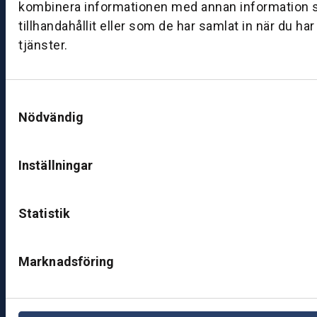
0
kombinera informationen med annan information 
8:
tillhandahållit eller som de har samlat in när du ha
0
tjänster.
0
–
1
Samtyckesval
7:
Nödvändig
0
0
Inställningar
B
ut
Statistik
ik
S
k
Marknadsföring
ö
v
d