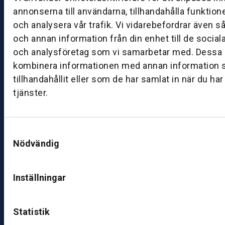
0
annonserna till användarna, tillhandahålla funktion
8:
och analysera vår trafik. Vi vidarebefordrar även s
0
0
och annan information från din enhet till de socia
–
och analysföretag som vi samarbetar med. Dessa k
1
kombinera informationen med annan information 
7:
tillhandahållit eller som de har samlat in när du ha
0
tjänster.
0
B
Samtyckesval
ut
Nödvändig
ik
S
Inställningar
k
ö
v
Statistik
d