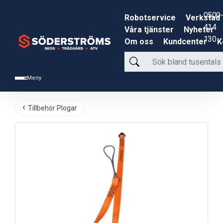
0500-
Robotservice
Verkstad
414
Våra tjänster
Nyheter
130
Om oss
Kundcenter
K
Sök
bland
Meny
tusentals
produkter
Tillbehör Plogar