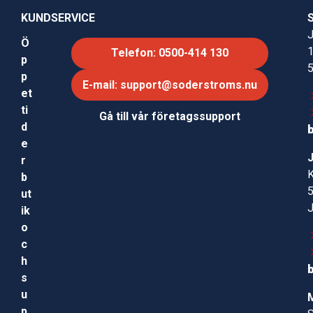
KUNDSERVICE
J
Ö
Telefon: 0500-414 130
p
p
E-mail: support@soderstroms.nu
et
ti
Gå till vår företagssupport
d
e
r
b
ut
ik
o
c
h
s
u
p