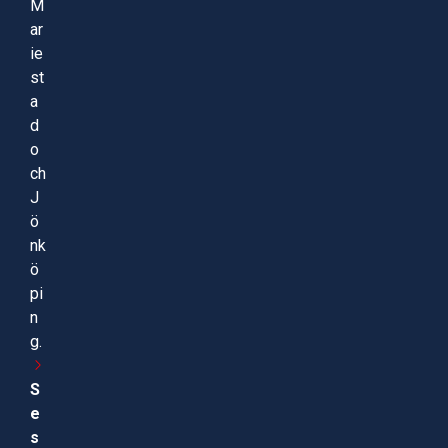
M
ar
ie
st
a
d
o
ch
J
ö
nk
ö
pi
n
g.
S
e
s