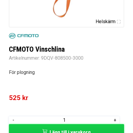
Helskärm
CFMOTO Vinschlina
Artikelnummer:
9DQV-808500-3000
För plogning
525
kr
CFMOTO
-
+
Vinschlina
Lägg till i varukorg