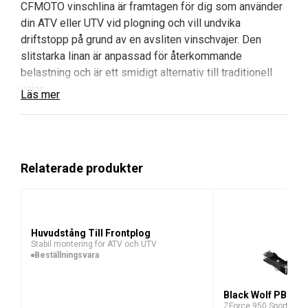
CFMOTO vinschlina är framtagen för dig som använder
din ATV eller UTV vid plogning och vill undvika
driftstopp på grund av en avsliten vinschvajer. Den
slitstarka linan är anpassad för återkommande
belastning och är ett smidigt alternativ till traditionell
vajer.
Läs mer
Fördelar och huvudegenskaper med
CFMOTO Vinschlina
Relaterade produkter
Speciellt för plogning:
Utvecklad för upprepade
lyft och sänkningar av plogblad.
Slitstarkt material:
Minskar risken för avbrott
jämfört med stål- eller standardvajer.
Huvudstång Till Frontplog
Skonsam mot utrustningen:
Mindre slitage på
Stabil montering för ATV och UTV
vinsch och plogfäste.
Beställningsvara
Enkel att montera:
Byts snabbt ut mot befintlig
lina eller vajer.
Black Wolf PB Hol
ZForce 950 Sport