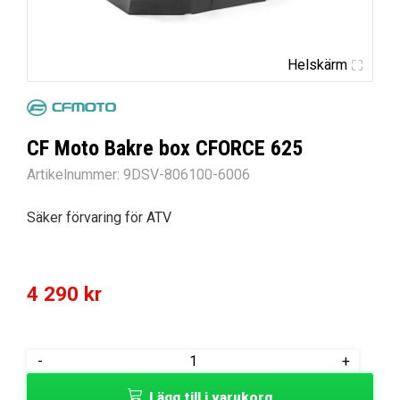
Helskärm
CF Moto Bakre box CFORCE 625
Artikelnummer:
9DSV-806100-6006
Säker förvaring för ATV
4 290
kr
CF
-
+
Moto
Lägg till i varukorg