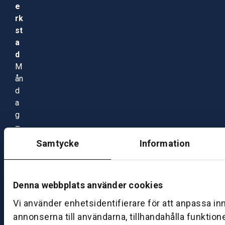
e
rk
st
a
d
M
ån
d
a
g
–
fr
Samtycke
Information
e
d
a
Denna webbplats använder cookies
g:
0
Vi använder enhetsidentifierare för att anpassa in
8:
annonserna till användarna, tillhandahålla funktion
0