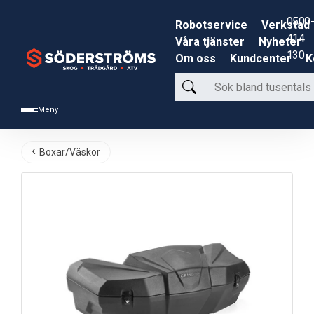
0500-
Robotservice
Verkstad
414
Våra tjänster
Nyheter
130
Om oss
Kundcenter
K
Sök
bland
Meny
tusentals
produkter
Boxar/Väskor