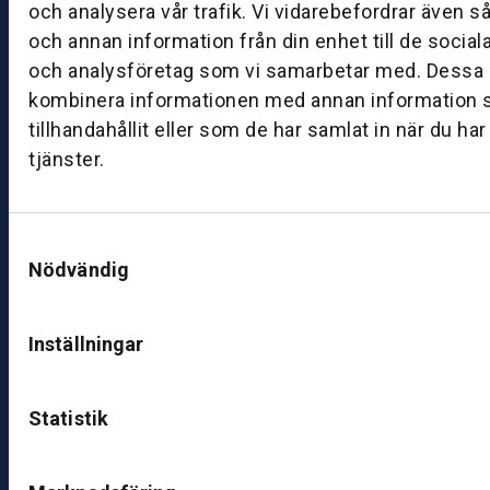
och analysera vår trafik. Vi vidarebefordrar även s
0
och annan information från din enhet till de socia
–
och analysföretag som vi samarbetar med. Dessa k
1
kombinera informationen med annan information 
7:
0
tillhandahållit eller som de har samlat in när du ha
0
tjänster.
B
Samtyckesval
ut
Nödvändig
ik
S
k
Inställningar
ö
v
d
Statistik
e
B