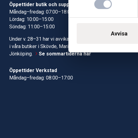
Öppettider butik och support
Butik Skövde
Måndag–fredag: 07:00–18:00
Butik Jönköp
Lördag: 10:00–15:00
Kundcenter
Söndag: 11:00–15:00
Robotservic
Avvisa
Boka tid i ve
Under v. 28–31 har vi avvikande öppettider
Verkstad
i våra butiker i Skövde, Mariestad och
Jönköping.
Se sommartiderna här
Öppettider Verkstad
Måndag–fredag: 08:00–17:00