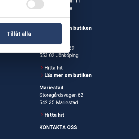
Jonstorpsgatan 11
549 37 Skövde
30
Hitta hit
roms.nu
Läs mer om butiken
Tillåt alla
pport
Jönköping
Kämpevägen 29
553 02 Jönköping
Hitta hit
Läs mer om butiken
Mariestad
Storegårdsvägen 62
542 35 Mariestad
Hitta hit
KONTAKTA OSS