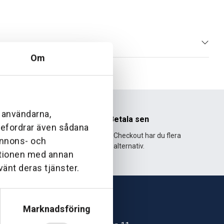
Om
l användarna,
nhet
Betala sen
ebefordrar även sådana
995 och har
Med Klarna Checkout har du flera
 annons- och
lväxt.
alternativ.
ationen med annan
vänt deras tjänster.
Marknadsföring
Skövde