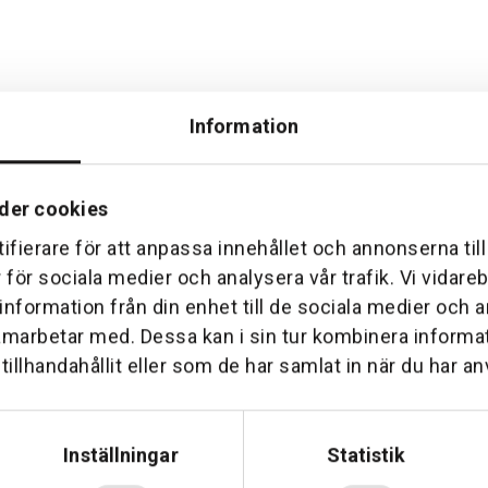
Information
der cookies
ifierare för att anpassa innehållet och annonserna til
Hemleverans
Över 30 års erfare
r för sociala medier och analysera vår trafik. Vi vidar
am till din dörr. Oavsett storlek.
Företaget startade 1 januari 1
 information från din enhet till de sociala medier och
sedan dess haft en god til
amarbetar med. Dessa kan i sin tur kombinera inform
illhandahållit eller som de har samlat in när du har an
Inställningar
Statistik