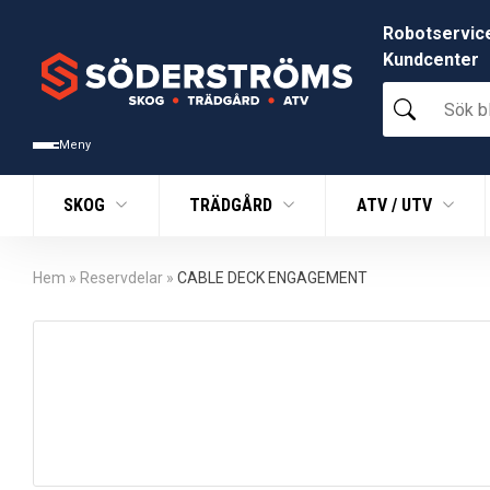
Robotservic
Kundcenter
Sök
bland
tusentals
Meny
produkter
SKOG
TRÄDGÅRD
ATV / UTV
Hem
»
Reservdelar
»
CABLE DECK ENGAGEMENT