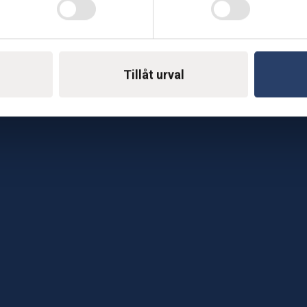
Telefon: 0500-414 1
ing
E-mail: support@soderst
e
Tillåt urval
rkstad
Gå till vår företagssu