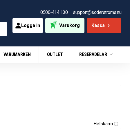
0500-414 130
support@soderstroms.nu
0
Logga in
Varukorg
Kassa
VARUMÄRKEN
OUTLET
RESERVDELAR
Helskärm