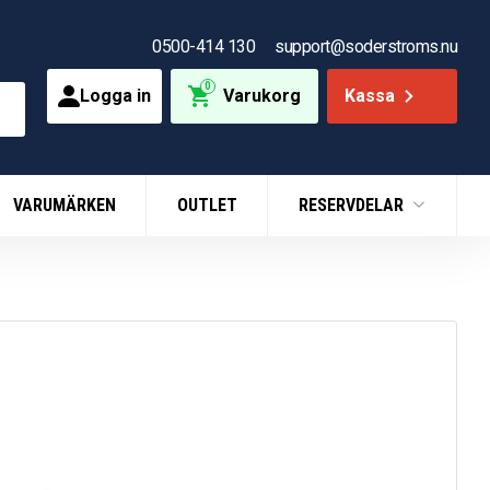
0500-414 130
support@soderstroms.nu
0
Logga in
Varukorg
Kassa
VARUMÄRKEN
OUTLET
RESERVDELAR