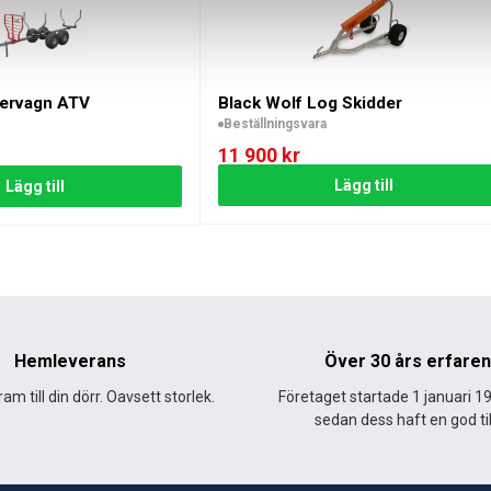
r säkert monterade.
ktion och utseende.
mervagn ATV
Black Wolf Log Skidder
s anvisningar för säker och effektiv användning.
Beställningsvara
11 900
kr
n:
Lägg till
Lägg till
vagn för transport och arbete.
v timmer.
å gården eller marken.
agn med hjulboggie – den mångsidiga, kraftfulla lösningen för 
aste jobb.
Hemleverans
Över 30 års erfare
Elstart
am till din dörr. Oavsett storlek.
Företaget startade 1 januari 1
sedan dess haft en god til