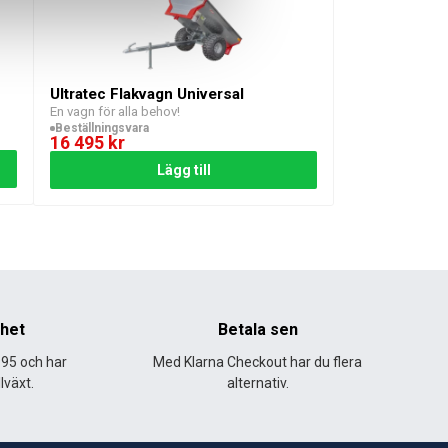
Ultratec Flakvagn Universal
En vagn för alla behov!
Beställningsvara
16 495
kr
Lägg till
alla dina transportbehov med ATV/UTV. Med sin justerbarhet
nhet
Betala sen
995 och har
Med Klarna Checkout har du flera
lväxt.
alternativ.