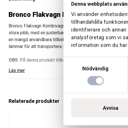
Denna webbplats använ
Bronco Flakvagn Kombivagn med Hjul
Vi använder enhetsident
tillhandahålla funktione
Bronco Flakvagn Kombivagn med hjulboggie är en extremt må
identifierare och annan
stora jobb, med en justerbar längd och ett tippbart insatsf
analysföretag som vi s
en mängd användbara tillbehör som kran, vinsch, timmersax oc
information som du har t
lämmar för att transportera längre föremål, är denna vagn ett
Samtyckesval
OBS
: På denna produkt tillkommer 995 kr i frakt pga. otympl
Nödvändig
Läs mer
Fördelar med Bronco Flakvagn Kombivagn:
Mångsidig Användning:
Perfekt som både flak- och 
Tippbart Insatsflak:
Underlättar lastning och lossning
Löstagbara Lämmar:
Gör det möjligt att transportera
Relaterade produkter
Justerbar Längd:
Flexibilitet för olika typer av laster.
Avvisa
Stort Utbud av Tillbehör:
Ökar vagnens användbarhet 
Kraftig Konstruktion:
Stödjer laster upp till 1000 kg.