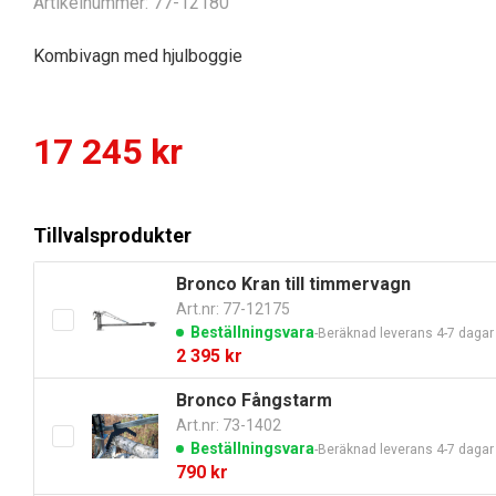
Artikelnummer:
77-12180
Kombivagn med hjulboggie
17 245
kr
Tillvalsprodukter
Bronco Kran till timmervagn
Art.nr: 77-12175
Beställningsvara
Beräknad leverans 4-7 dagar
2 395
kr
Bronco Fångstarm
Art.nr: 73-1402
Beställningsvara
Beräknad leverans 4-7 dagar
790
kr