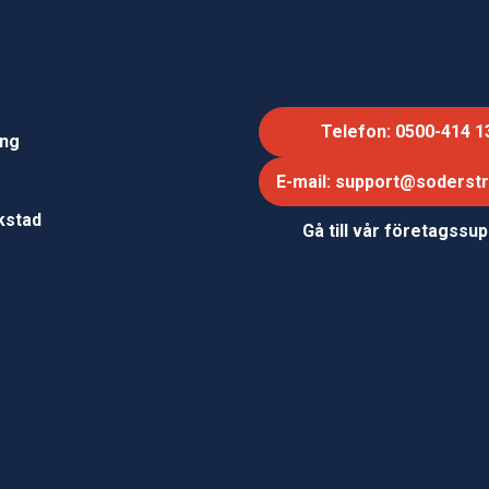
Telefon: 0500-414 1
ing
E-mail: support@soderst
e
rkstad
Gå till vår företagssu