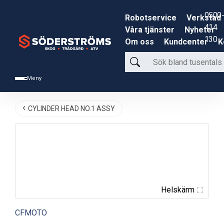
0500-
Robotservice
Verkstad
414
Våra tjänster
Nyheter
130
Om oss
Kundcenter
K
Sök
bland
Meny
tusentals
produkter
CYLINDER HEAD NO.1 ASSY
Helskärm
CFMOTO