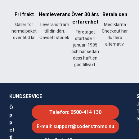
Fri frakt
Hemleverans
Över 30 års
Betala sen
erfarenhet
Gäller för
Leverans fram
Med Klarna
normalpaket
till din dörr.
Checkout har
Företaget
över 500 kr.
Oavsett storlek.
du flera
startade 1
alternativ.
januari 1995
och har sedan
dess haft en
god tillväxt.
KUNDSERVICE
J
Ö
Telefon: 0500-414 130
p
p
E-mail: support@soderstroms.nu
et
ti