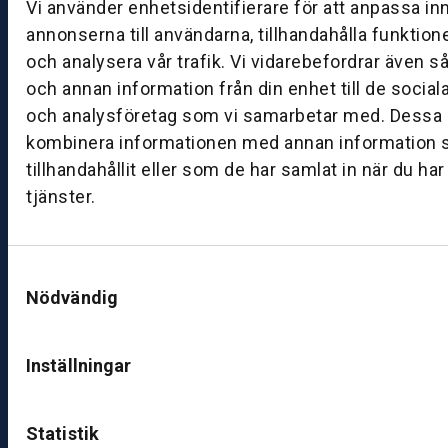
Vi använder enhetsidentifierare för att anpassa in
ö
annonserna till användarna, tillhandahålla funktion
pi
och analysera vår trafik. Vi vidarebefordrar även s
n
och annan information från din enhet till de socia
g
och analysföretag som vi samarbetar med. Dessa k
kombinera informationen med annan information 
K
u
tillhandahållit eller som de har samlat in när du ha
n
tjänster.
d
c
e
Samtyckesval
nt
Nödvändig
e
r
Inställningar
R
o
b
Statistik