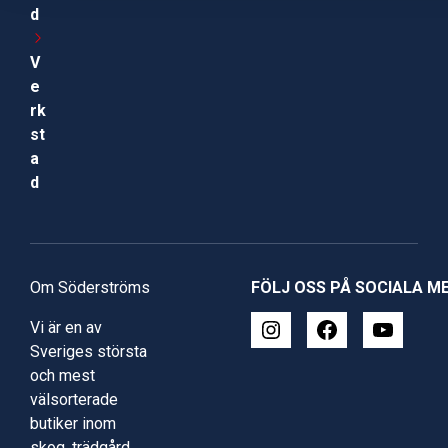
d
V
e
rk
st
a
d
Om Söderströms
FÖLJ OSS PÅ SOCIALA M
Vi är en av
Sveriges största
och mest
välsorterade
butiker inom
skog, trädgård