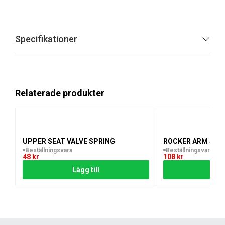
Specifikationer
Relaterade produkter
UPPER SEAT VALVE SPRING
ROCKER ARM SHA
Beställningsvara
Beställningsvara
48
kr
108
kr
Lägg till
Lägg