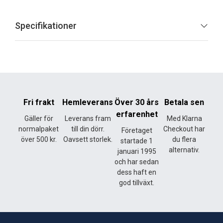
Specifikationer
Fri frakt
Hemleverans
Över 30 års
Betala sen
erfarenhet
Gäller för
Leverans fram
Med Klarna
normalpaket
till din dörr.
Checkout har
Företaget
över 500 kr.
Oavsett storlek.
du flera
startade 1
alternativ.
januari 1995
och har sedan
dess haft en
god tillväxt.