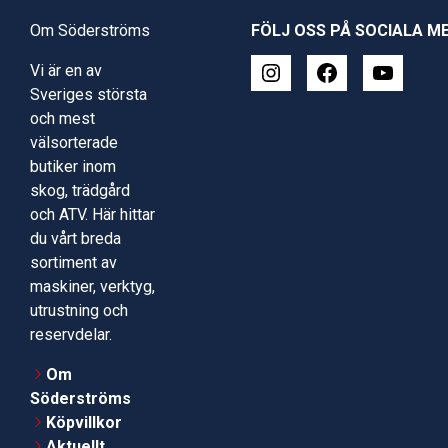
Om Söderströms
FÖLJ OSS PÅ SOCIALA M
Vi är en av
Sveriges största
och mest
välsorterade
butiker inom
skog, trädgård
och ATV. Här hittar
du vårt breda
sortiment av
maskiner, verktyg,
utrustning och
reservdelar.
Om
Söderströms
Köpvillkor
Aktuellt