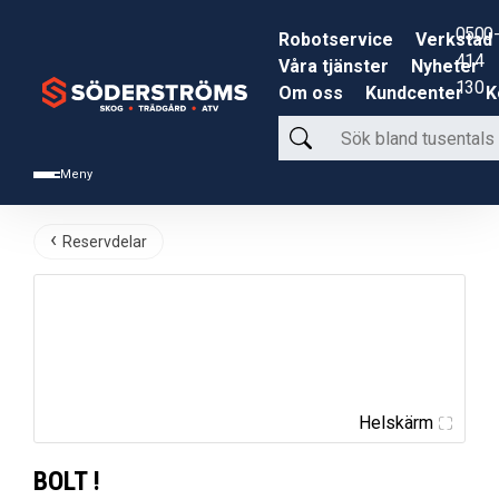
0500-
Robotservice
Verkstad
414
Våra tjänster
Nyheter
130
Om oss
Kundcenter
K
Sök
bland
Meny
tusentals
produkter
Reservdelar
Helskärm
BOLT !