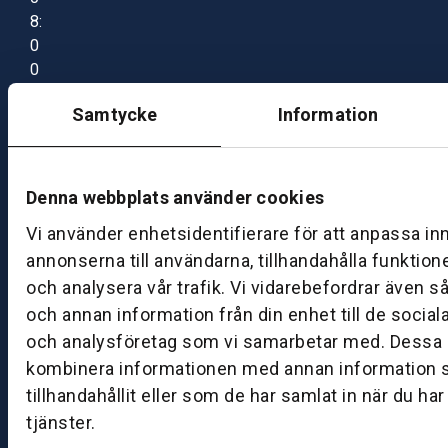
8:
0
0
–
Samtycke
Information
1
7:
0
0
Denna webbplats använder cookies
Vi använder enhetsidentifierare för att anpassa in
B
annonserna till användarna, tillhandahålla funktion
ut
och analysera vår trafik. Vi vidarebefordrar även s
ik
och annan information från din enhet till de socia
S
och analysföretag som vi samarbetar med. Dessa k
k
kombinera informationen med annan information 
ö
tillhandahållit eller som de har samlat in när du ha
v
tjänster.
d
e