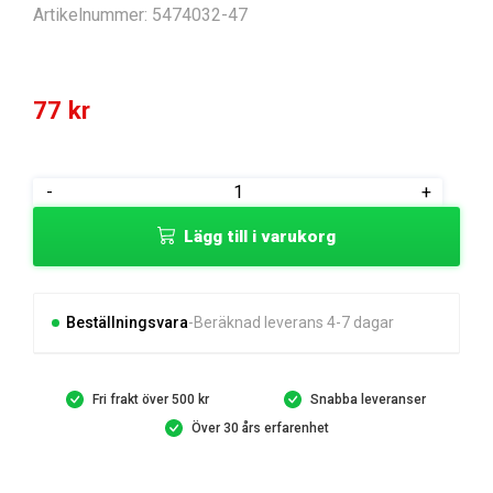
Artikelnummer:
5474032-47
77
kr
BOLT
-
+
!
Lägg till i varukorg
mängd
Beställningsvara
Beräknad leverans 4-7 dagar
Fri frakt över 500 kr
Snabba leveranser
Över 30 års erfarenhet