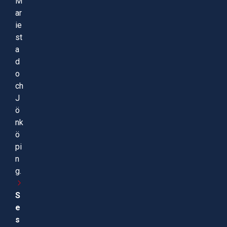
M
ar
ie
st
a
d
o
ch
J
ö
nk
ö
pi
n
g.
S
e
s