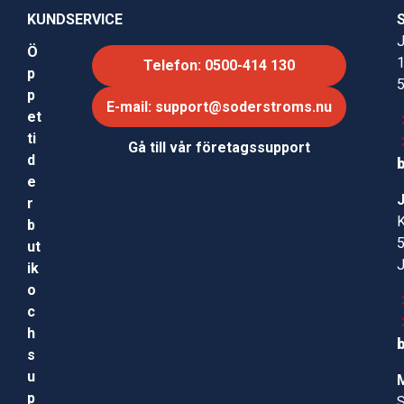
KUNDSERVICE
J
Ö
Telefon: 0500-414 130
p
p
E-mail: support@soderstroms.nu
et
ti
Gå till vår företagssupport
d
e
r
b
ut
ik
o
c
h
s
u
p
S