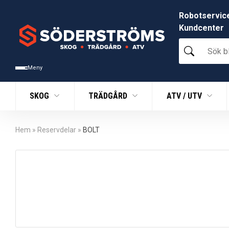
Robotservic
Kundcenter
Sök
bland
tusentals
Meny
produkter
SKOG
TRÄDGÅRD
ATV / UTV
Hem
»
Reservdelar
»
BOLT