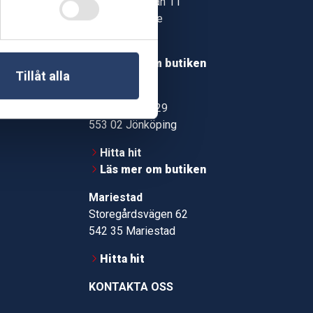
Jonstorpsgatan 11
549 37 Skövde
30
Hitta hit
roms.nu
Läs mer om butiken
Tillåt alla
pport
Jönköping
Kämpevägen 29
553 02 Jönköping
Hitta hit
Läs mer om butiken
Mariestad
Storegårdsvägen 62
542 35 Mariestad
Hitta hit
KONTAKTA OSS