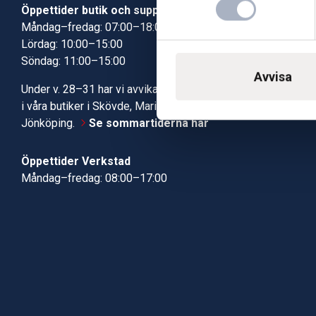
Öppettider butik och support
Butik Skövde
Måndag–fredag: 07:00–18:00
Butik Jönköp
Lördag: 10:00–15:00
Kundcenter
Söndag: 11:00–15:00
Robotservic
Avvisa
Boka tid i ve
Under v. 28–31 har vi avvikande öppettider
Verkstad
i våra butiker i Skövde, Mariestad och
Jönköping.
Se sommartiderna här
Öppettider Verkstad
Måndag–fredag: 08:00–17:00