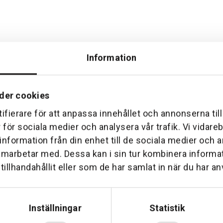
Information
der cookies
ifierare för att anpassa innehållet och annonserna til
Hemleverans
Över 30 års erfare
r för sociala medier och analysera vår trafik. Vi vidar
am till din dörr. Oavsett storlek.
Företaget startade 1 januari 1
 information från din enhet till de sociala medier och
sedan dess haft en god til
amarbetar med. Dessa kan i sin tur kombinera inform
illhandahållit eller som de har samlat in när du har an
Inställningar
Statistik