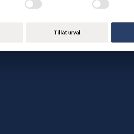
Telefon: 0500-414 1
ing
E-mail: support@soderst
e
Tillåt urval
rkstad
Gå till vår företagssu