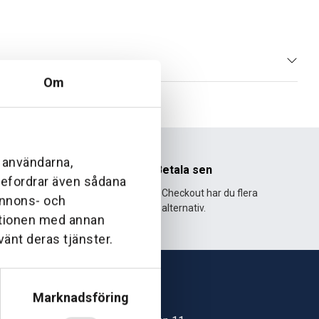
Om
l användarna,
nhet
Betala sen
ebefordrar även sådana
995 och har
Med Klarna Checkout har du flera
 annons- och
lväxt.
alternativ.
ationen med annan
vänt deras tjänster.
Marknadsföring
Skövde