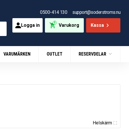
0500-414 130
support@soderstroms.nu
0
Logga in
Varukorg
Kassa
VARUMÄRKEN
OUTLET
RESERVDELAR
Helskärm