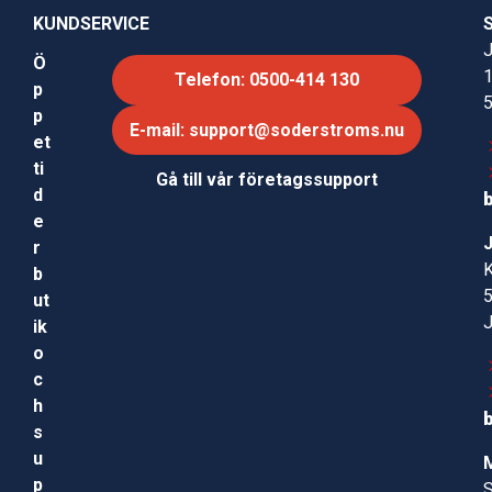
KUNDSERVICE
J
Ö
Telefon: 0500-414 130
p
p
E-mail: support@soderstroms.nu
et
ti
Gå till vår företagssupport
d
e
r
b
ut
ik
o
c
h
s
u
p
S