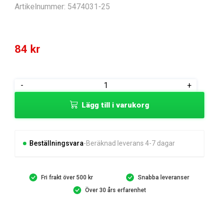
Artikelnummer:
5474031-25
84
kr
BOLT
-
+
mängd
Lägg till i varukorg
Beställningsvara
Beräknad leverans 4-7 dagar
Fri frakt över 500 kr
Snabba leveranser
Över 30 års erfarenhet