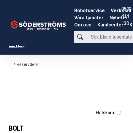
0500-
Robotservice
Verkstad
414
Våra tjänster
Nyheter
130
Om oss
Kundcenter
K
Sök
bland
Meny
tusentals
produkter
Reservdelar
Helskärm
BOLT