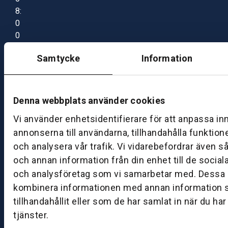
8:
0
0
–
Samtycke
Information
1
7:
0
0
Denna webbplats använder cookies
Vi använder enhetsidentifierare för att anpassa in
B
annonserna till användarna, tillhandahålla funktion
ut
och analysera vår trafik. Vi vidarebefordrar även s
ik
och annan information från din enhet till de socia
S
och analysföretag som vi samarbetar med. Dessa k
k
kombinera informationen med annan information 
ö
tillhandahållit eller som de har samlat in när du ha
v
tjänster.
d
e