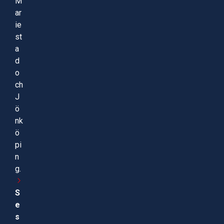
M
ar
ie
st
a
d
o
ch
J
ö
nk
ö
pi
n
g.
S
e
s