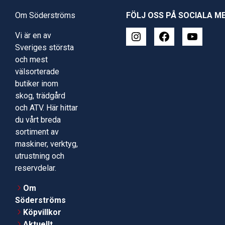
Om Söderströms
FÖLJ OSS PÅ SOCIALA M
Vi är en av
Sveriges största
och mest
välsorterade
butiker inom
skog, trädgård
och ATV. Här hittar
du vårt breda
sortiment av
maskiner, verktyg,
utrustning och
reservdelar.
Om
Söderströms
Köpvillkor
Aktuellt