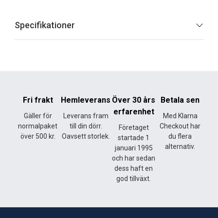
Specifikationer
Fri frakt
Hemleverans
Över 30 års
Betala sen
erfarenhet
Gäller för
Leverans fram
Med Klarna
normalpaket
till din dörr.
Checkout har
Företaget
över 500 kr.
Oavsett storlek.
du flera
startade 1
alternativ.
januari 1995
och har sedan
dess haft en
god tillväxt.