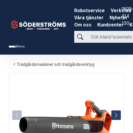
0500-
Robotservice
Verkstad
414
Våra tjänster
Nyheter
130
Om oss
Kundcenter
K
Sök
bland
Meny
tusentals
produkter
Trädgårdsmaskiner och trädgårdsverktyg