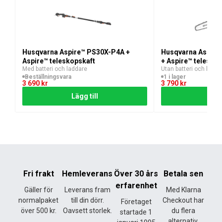
122iB ingår i Husqvarnas flexibla 36 V BLi-X-system,
vilket innebär att samma batteri kan användas till flera
verktyg.
Husqvarna Aspire™ PS30X-P4A +
Husqvarna Aspire
Aspire™ teleskopskaft
+ Aspire™ telesko
Med batteri och laddare
Utan batteri och ladda
Beställningsvara
1 i lager
3 690
kr
3 790
kr
Lägg till
Lägg
Fri frakt
Hemleverans
Över 30 års
Betala sen
erfarenhet
Gäller för
Leverans fram
Med Klarna
normalpaket
till din dörr.
Checkout har
Företaget
över 500 kr.
Oavsett storlek.
du flera
startade 1
alternativ.