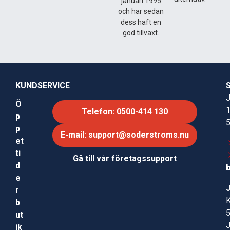
januari 1995
och har sedan
dess haft en
god tillväxt.
KUNDSERVICE
J
Ö
Telefon: 0500-414 130
p
p
E-mail: support@soderstroms.nu
et
ti
Gå till vår företagssupport
d
e
r
b
ut
ik