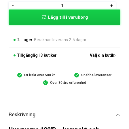
Husqvarna
-
+
122iB
Lägg till i varukorg
Batteridriven
lövblås
mängd
2 i lager
Beräknad leverans 2-5 dagar
Tillgänglig i 3 butiker
Välj din butik
Fri frakt över 500 kr
Snabba leveranser
Över 30 års erfarenhet
Beskrivning