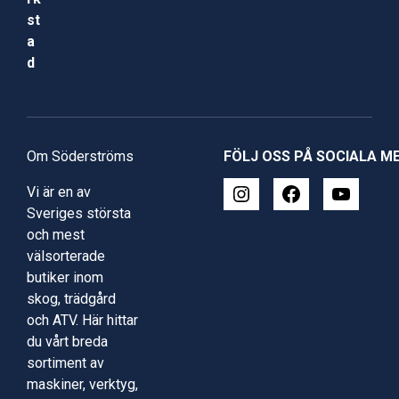
st
a
d
Om Söderströms
FÖLJ OSS PÅ SOCIALA M
Vi är en av
Sveriges största
och mest
välsorterade
butiker inom
skog, trädgård
och ATV. Här hittar
du vårt breda
sortiment av
maskiner, verktyg,