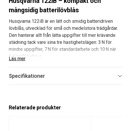
Husqvarna 122iB – kompakt och
mångsidig batterilövblås
Husqvarna 122iB är en lätt och smidig batteridriven
lövblås, utvecklad för små och medelstora trädgårdar.
Den hanterar allt från lätta uppgifter till mer krävande
städning tack vare sina tre hastighetslägen: 3 N för
mindre uppgifter, 7 N för standardarbete och 10 N när
full kraft behövs.
Läs mer
Lövblåsen är kompakt och välbalanserad med bekvämt
Specifikationer
Soft-Grip-handtag och intuitiv knappsats, vilket ger
mycket god ergonomi även under längre arbetspass.
Röret kan enkelt tas bort utan verktyg, vilket gör det
smidigt att byta munstycke samt underlättar förvaring
och transport.
Relaterade produkter
Med snabb acceleration och låg ljudnivå kan du arbeta
effektivt och behagligt utan att störa omgivningen.