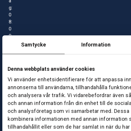
a
g:
0
8:
0
0
–
Samtycke
Information
1
7:
0
Denna webbplats använder cookies
0
Vi använder enhetsidentifierare för att anpassa in
annonserna till användarna, tillhandahålla funktion
B
och analysera vår trafik. Vi vidarebefordrar även s
ut
och annan information från din enhet till de socia
ik
och analysföretag som vi samarbetar med. Dessa k
S
k
kombinera informationen med annan information 
ö
tillhandahållit eller som de har samlat in när du ha