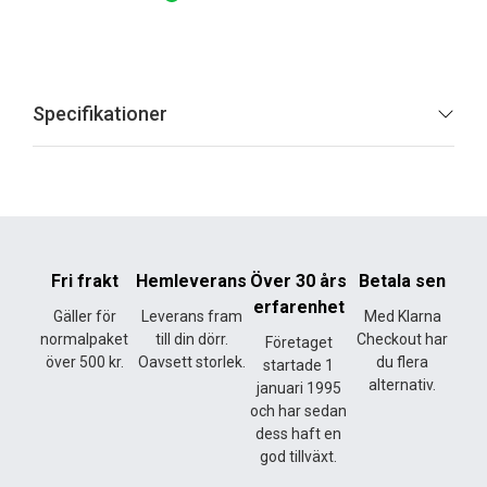
Specifikationer
Fri frakt
Hemleverans
Över 30 års
Betala sen
erfarenhet
Gäller för
Leverans fram
Med Klarna
normalpaket
till din dörr.
Checkout har
Företaget
över 500 kr.
Oavsett storlek.
du flera
startade 1
alternativ.
januari 1995
och har sedan
dess haft en
god tillväxt.