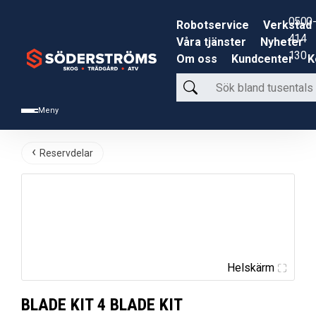
0500-
Robotservice
Verkstad
414
Våra tjänster
Nyheter
130
Om oss
Kundcenter
K
Sök
bland
Meny
tusentals
produkter
Reservdelar
Helskärm
BLADE KIT 4 BLADE KIT