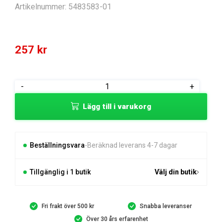
Artikelnummer:
5483583-01
257
kr
BLADE
-
+
KIT
Lägg till i varukorg
4
BLADE
KIT
mängd
Beställningsvara
Beräknad leverans 4-7 dagar
Tillgänglig i 1 butik
Välj din butik
Fri frakt över 500 kr
Snabba leveranser
Över 30 års erfarenhet