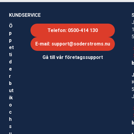
KUNDSERVICE
J
Ö
Telefon: 0500-414 130
p
p
E-mail: support@soderstroms.nu
et
ti
Gå till vår företagssupport
d
e
r
b
ut
ik
o
c
h
s
u