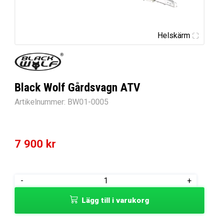
Helskärm
Black Wolf Gårdsvagn ATV
Artikelnummer:
BW01-0005
7 900
kr
Black
-
+
Wolf
Lägg till i varukorg
Gårdsvagn
ATV