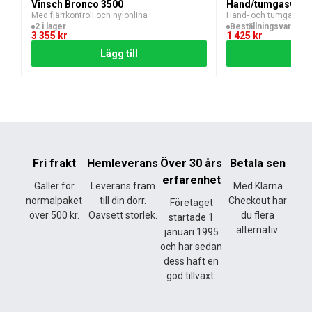
Vinsch Bronco 3500
Hand/tumgasvärm
Med fjärrkontroll och nylonlina
Hand- och tumgas i 
2 i lager
Beställningsvara
3 355
kr
1 425
kr
Lägg till
Lägg
Fri frakt
Hemleverans
Över 30 års
Betala sen
erfarenhet
Gäller för
Leverans fram
Med Klarna
normalpaket
till din dörr.
Checkout har
Företaget
över 500 kr.
Oavsett storlek.
du flera
startade 1
alternativ.
januari 1995
och har sedan
dess haft en
god tillväxt.