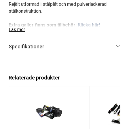
Rejält utformad i stålplåt och med pulverlackerad
stålkonstruktion.
Extra galler finns som tillbehör:
Klicka här!
Läs mer
Vid eventuella frågor, välkommen att kontaka oss
Specifikationer
Du kanske också är intresserad av
Vindruta Universal
Black Wolf
Relaterade produkter