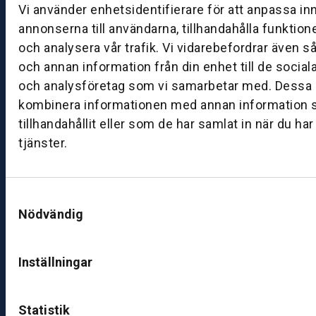
g:
Vi använder enhetsidentifierare för att anpassa in
0
annonserna till användarna, tillhandahålla funktion
8:
och analysera vår trafik. Vi vidarebefordrar även s
0
och annan information från din enhet till de socia
0
och analysföretag som vi samarbetar med. Dessa k
–
1
kombinera informationen med annan information 
7:
tillhandahållit eller som de har samlat in när du ha
0
tjänster.
0
Samtyckesval
B
Nödvändig
ut
ik
S
Inställningar
k
ö
v
Statistik