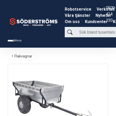
0500-
Robotservice
Verkstad
414
Våra tjänster
Nyheter
130
Om oss
Kundcenter
K
Sök
bland
Meny
tusentals
produkter
Flakvagnar