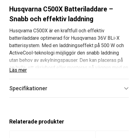
Husqvarna C500X Batteriladdare –
Snabb och effektiv laddning
Husqvarna C500X är en kraftfull och effektiv
batteriladdare optimerad för Husqvarnas 36V BLi-X
batterisystem. Med en laddningseffekt på 500 W och
ActiveCool-teknologi möjliggör den snabb laddning
utan behov av avkylningspauser. Den kan placeras på
en hylla, ett skrivbord eller monteras på väggen med en
Läs mer
väggmonteringsplatta (tillbehör).
Specifikationer
Fördelar och huvudegenskaper
ActiveCool
– Integrerade fläktar kyler ned
batteriet snabbt, förkortar driftavbrott och
förlänger batteriets livslängd.
Relaterade produkter
Laddningslampa
– Visar aktuell laddningsstatus
och varnar vid eventuella fel.