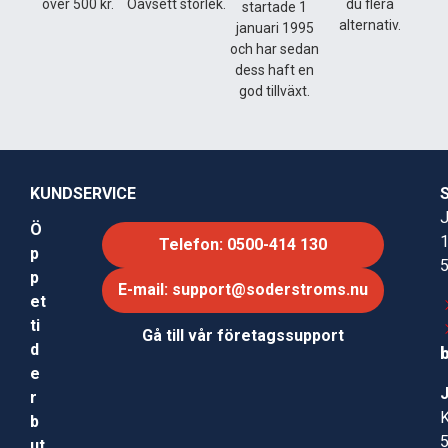
Husqvarna C500X är idealisk för professionella
över 500 kr.
Oavsett storlek.
du flera
startade 1
alternativ.
användare och krävande privatpersoner som behöver
januari 1995
och har sedan
snabb och effektiv laddning av sina BLi-X batterier.
dess haft en
Perfekt för arbete inom skogsbruk, trädgårdsskötsel
god tillväxt.
och entreprenad.
Köp nu och få maximal prestanda ur ditt Husqvarna BLi-
X batterisystem!
KUNDSERVICE
J
Ö
Telefon: 0500-414 130
p
p
E-mail: support@soderstroms.nu
et
ti
Gå till vår företagssupport
d
e
r
b
ut