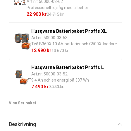
Art.nr: 50000-03-62
Professionell röjsåg med tillbehör
22 900
kr
24 715
kr
Det
Det
ursprungliga
nuvarande
Husqvarna Batteripaket Proffs XL
priset
priset
Art.nr: 50000-03-53
var:
är:
Två B360X 10 Ah-batterier och C500X-laddare
24
22
12 990
kr
13 670
kr
715 kr.
900 kr.
Det
Det
ursprungliga
nuvarande
Husqvarna Batteripaket Proffs L
priset
priset
Art.nr: 50000-03-52
var:
är:
9.4 Ah och en energi på 337 Wh
13
12
7 490
kr
7 780
kr
670 kr.
990 kr.
Det
Det
ursprungliga
nuvarande
Visa fler paket
priset
priset
var:
är:
7
7
Beskrivning
780 kr.
490 kr.