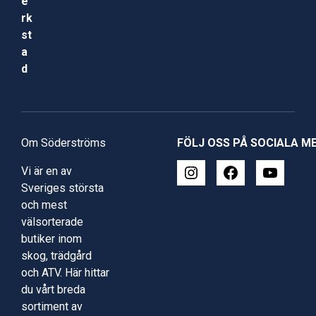
e
rk
st
a
d
Om Söderströms
FÖLJ OSS PÅ SOCIALA M
Vi är en av
Sveriges största
och mest
välsorterade
butiker inom
skog, trädgård
och ATV. Här hittar
du vårt breda
sortiment av