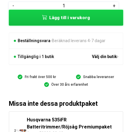
Husqvarna
-
+
C500X
Lägg till i varukorg
Batteriladdare
mängd
Beställningsvara
Beräknad leverans 4-7 dagar
Tillgänglig i 1 butik
Välj din butik
Fri frakt över 500 kr
Snabba leveranser
Över 30 års erfarenhet
Missa inte dessa produktpaket
Husqvarna 535iFR
Batteritrimmer/Röjsåg Premiumpaket