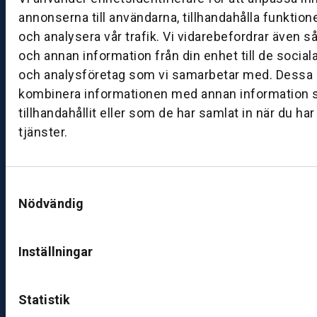
g
annonserna till användarna, tillhandahålla funktion
–
fr
och analysera vår trafik. Vi vidarebefordrar även s
e
och annan information från din enhet till de socia
d
och analysföretag som vi samarbetar med. Dessa k
a
kombinera informationen med annan information 
g:
tillhandahållit eller som de har samlat in när du ha
0
tjänster.
8:
0
0
Samtyckesval
–
Nödvändig
1
7:
0
Inställningar
0
Statistik
B