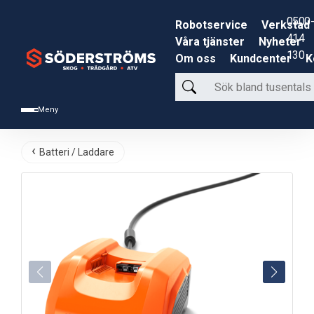
0500-
Robotservice
Verkstad
414
Våra tjänster
Nyheter
130
Om oss
Kundcenter
K
Sök
bland
Meny
tusentals
produkter
Batteri / Laddare