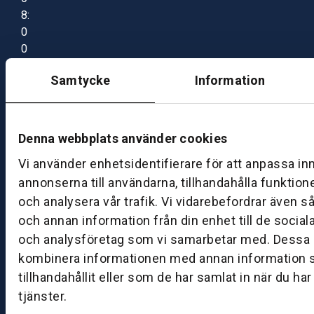
8:
0
0
–
Samtycke
Information
1
7:
0
0
Denna webbplats använder cookies
Vi använder enhetsidentifierare för att anpassa in
B
annonserna till användarna, tillhandahålla funktion
ut
och analysera vår trafik. Vi vidarebefordrar även s
ik
och annan information från din enhet till de socia
S
och analysföretag som vi samarbetar med. Dessa k
k
kombinera informationen med annan information 
ö
tillhandahållit eller som de har samlat in när du ha
v
tjänster.
d
e