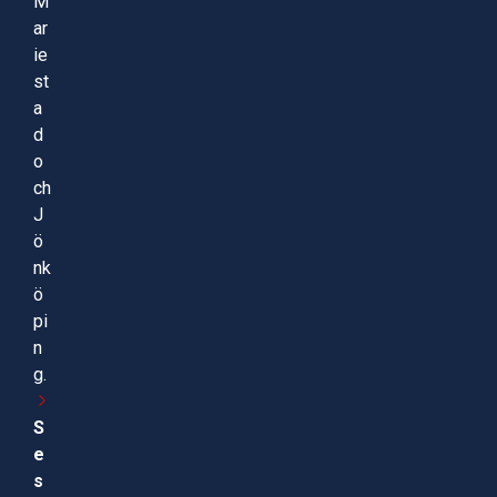
M
ar
ie
st
a
d
o
ch
J
ö
nk
ö
pi
n
g.
S
e
s