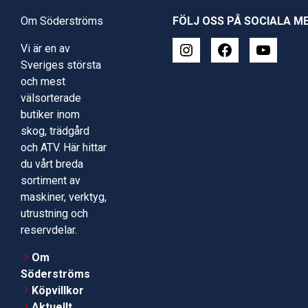
Om Söderströms
FÖLJ OSS PÅ SOCIALA M
Vi är en av
Sveriges största
och mest
välsorterade
butiker inom
skog, trädgård
och ATV. Här hittar
du vårt breda
sortiment av
maskiner, verktyg,
utrustning och
reservdelar.
Om
Söderströms
Köpvillkor
Aktuellt