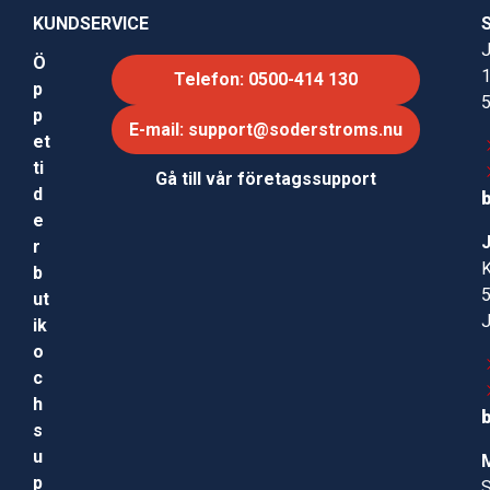
KUNDSERVICE
J
Ö
Telefon: 0500-414 130
p
p
E-mail: support@soderstroms.nu
et
ti
Gå till vår företagssupport
d
e
r
b
ut
ik
o
c
h
s
u
p
S