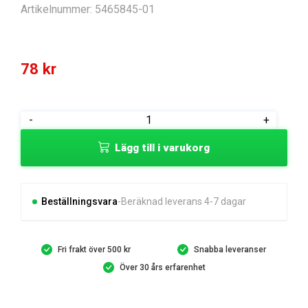
Artikelnummer:
5465845-01
78
kr
BALL
-
+
BEARING
Lägg till i varukorg
608
-
RUBBER
SEAL
Beställningsvara
Beräknad leverans 4-7 dagar
mängd
Fri frakt över 500 kr
Snabba leveranser
Över 30 års erfarenhet