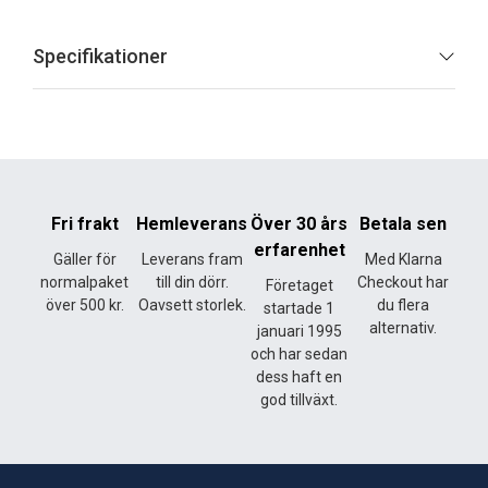
Specifikationer
Fri frakt
Hemleverans
Över 30 års
Betala sen
erfarenhet
Gäller för
Leverans fram
Med Klarna
normalpaket
till din dörr.
Checkout har
Företaget
över 500 kr.
Oavsett storlek.
du flera
startade 1
alternativ.
januari 1995
och har sedan
dess haft en
god tillväxt.