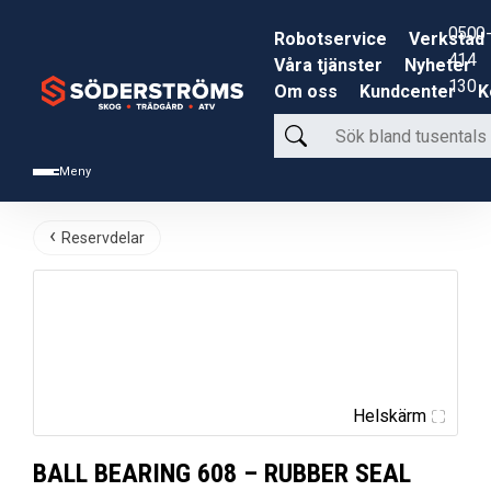
0500-
Robotservice
Verkstad
414
Våra tjänster
Nyheter
130
Om oss
Kundcenter
K
Sök
bland
Meny
tusentals
produkter
Reservdelar
Helskärm
BALL BEARING 608 – RUBBER SEAL